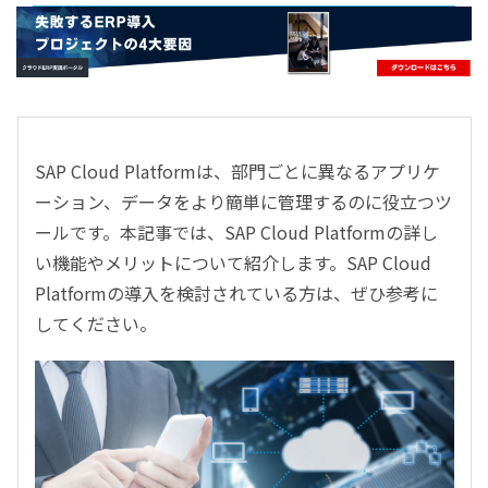
- すべて -
ERP
会計
経営／業績管理
サプライチェーン／生産管理
SAP Cloud Platformは、部門ごとに異なるアプリケ
CRM／営業支援／Eコマース
ーション、データをより簡単に管理するのに役立つツ
DX（2025年の崖）／クラウドコンピューティング
ールです。本記事では、SAP Cloud Platformの詳し
データ分析／BI
い機能やメリットについて紹介します。SAP Cloud
ガバナンス／リスク管理
Platformの導入を検討されている方は、ぜひ参考に
BPR／業務改善
してください。