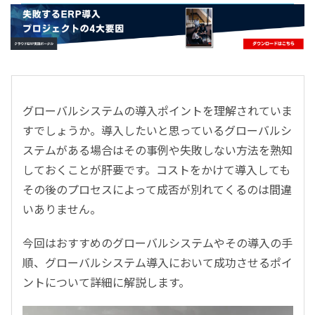
- すべて -
ERP
会計
経営／業績管理
サプライチェーン／生産管理
グローバルシステムの導入ポイントを理解されていま
CRM／営業支援／Eコマース
すでしょうか。導入したいと思っているグローバルシ
DX（2025年の崖）／クラウドコンピューティング
ステムがある場合はその事例や失敗しない方法を熟知
データ分析／BI
しておくことが肝要です。コストをかけて導入しても
ガバナンス／リスク管理
その後のプロセスによって成否が別れてくるのは間違
BPR／業務改善
いありません。
今回はおすすめのグローバルシステムやその導入の手
順、グローバルシステム導入において成功させるポイ
ントについて詳細に解説します。