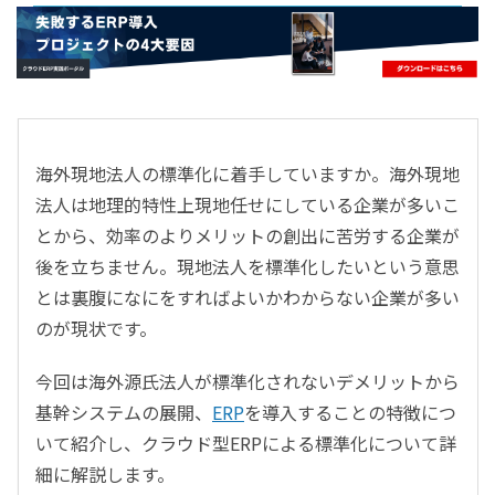
- すべて -
ERP
会計
経営／業績管理
サプライチェーン／生産管理
海外現地法人の標準化に着手していますか。海外現地
CRM／営業支援／Eコマース
法人は地理的特性上現地任せにしている企業が多いこ
DX（2025年の崖）／クラウドコンピューティング
とから、効率のよりメリットの創出に苦労する企業が
データ分析／BI
後を立ちません。現地法人を標準化したいという意思
ガバナンス／リスク管理
とは裏腹になにをすればよいかわからない企業が多い
BPR／業務改善
のが現状です。
今回は海外源氏法人が標準化されないデメリットから
基幹システムの展開、
ERP
を導入することの特徴につ
いて紹介し、クラウド型ERPによる標準化について詳
細に解説します。