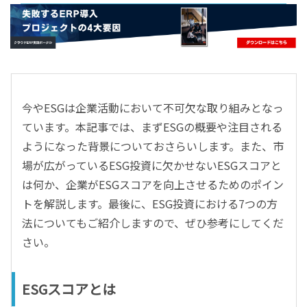
- すべて -
ERP
会計
経営／業績管理
サプライチェーン／生産管理
今やESGは企業活動において不可欠な取り組みとなっ
CRM／営業支援／Eコマース
ています。本記事では、まずESGの概要や注目される
DX（2025年の崖）／クラウドコンピューティング
ようになった背景についておさらいします。また、市
データ分析／BI
場が広がっているESG投資に欠かせないESGスコアと
ガバナンス／リスク管理
は何か、企業がESGスコアを向上させるためのポイン
BPR／業務改善
トを解説します。最後に、ESG投資における7つの方
法についてもご紹介しますので、ぜひ参考にしてくだ
さい。
ESGスコアとは