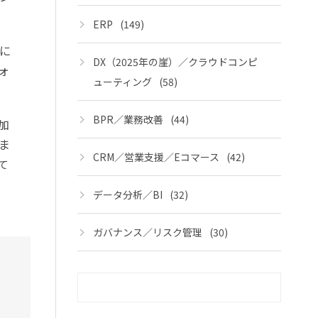
ERP
(149)
に
DX（2025年の崖）／クラウドコンピ
ォ
ューティング
(58)
BPR／業務改善
(44)
加
ま
CRM／営業支援／Eコマース
(42)
て
データ分析／BI
(32)
ガバナンス／リスク管理
(30)