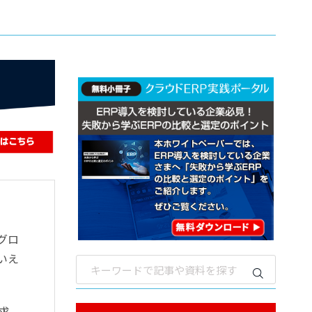
グロ
いえ
求