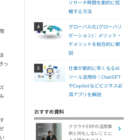
リサーチ時間を劇的に短
縮する方法
グローバル化(グローバリ
際
ゼーション)：メリット・
デメリットを総合的に解
説
ま
きっ
仕事が劇的に早くなるAI
ツール活用術｜ChatGPT
やCopilotなどビジネス必
ズ
須アプリを解説
み
おすすめ資料
す
クラウドERPの活用事
ゼ
例と何もしないことに
い