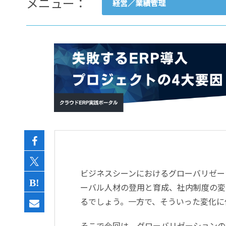
メニュー：
経営／業績管理
- すべて -
ERP
会計
経営／業績管理
サプライチェーン／生産管理
CRM／営業支援／Eコマース
DX（2025年の崖）／クラウド
データ分析／BI
ガバナンス／リスク管理
BPR／業務改善
ビジネスシーンにおけるグローバリゼー
ーバル人材の登用と育成、社内制度の変
るでしょう。一方で、そういった変化に
そこで今回は、グローバリゼーションの