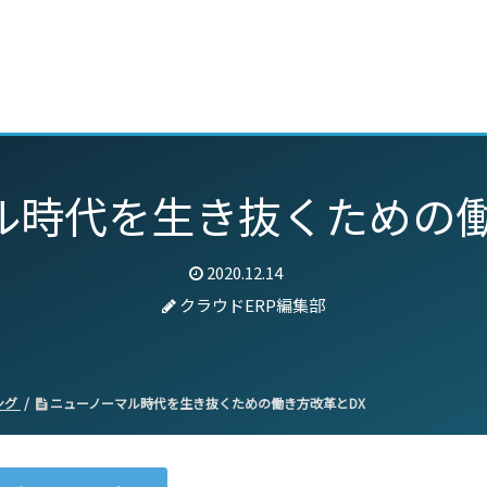
動画
セミナー
ブログ
特集
パートナー
ル時代を生き抜くための働
2020.12.14
クラウドERP編集部
ング
ニューノーマル時代を生き抜くための働き方改革とDX