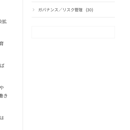
ガバナンス／リスク管理
(30)
染拡
育
ば
や
働き
は