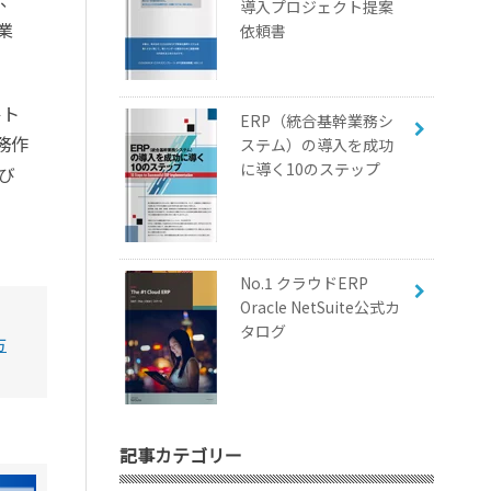
導入プロジェクト提案
業
依頼書
ルト
ERP（統合基幹業務シ
務作
ステム）の導入を成功
に導く10のステップ
び
No.1 クラウドERP
Oracle NetSuite公式カ
タログ
方
記事カテゴリー