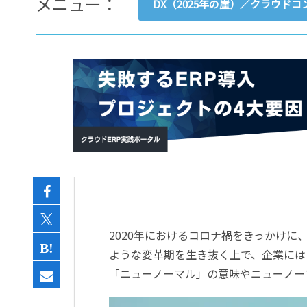
メニュー：
DX（2025年の崖）／クラウド
- すべて -
ERP
会計
経営／業績管理
サプライチェーン／生産管理
CRM／営業支援／Eコマース
DX（2025年の崖）／クラウド
データ分析／BI
ガバナンス／リスク管理
BPR／業務改善
2020年におけるコロナ禍をきっかけ
ような変革期を生き抜く上で、企業には
「ニューノーマル」の意味やニューノー