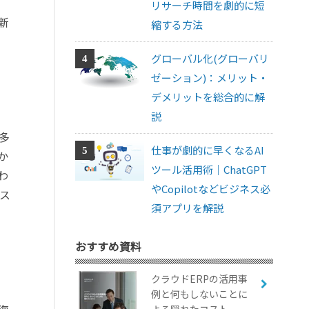
リサーチ時間を劇的に短
新
縮する方法
グローバル化(グローバリ
ゼーション)：メリット・
デメリットを総合的に解
説
多
仕事が劇的に早くなるAI
か
ツール活用術｜ChatGPT
わ
やCopilotなどビジネス必
ス
須アプリを解説
おすすめ資料
クラウドERPの活用事
例と何もしないことに
海