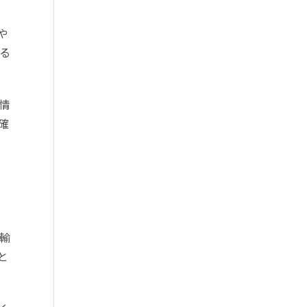
や
る
情
確
輸
と