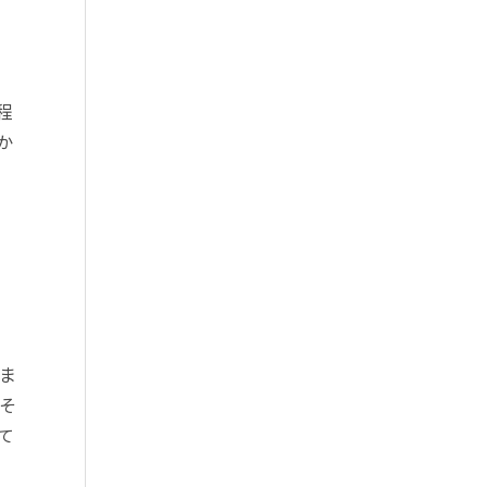
程
か
ま
そ
て