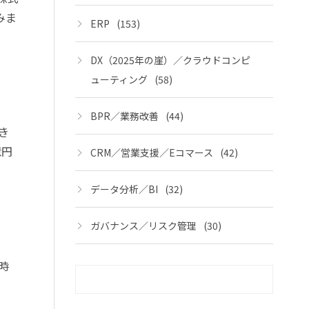
みま
ERP
(153)
DX（2025年の崖）／クラウドコンピ
ューティング
(58)
BPR／業務改善
(44)
き
億円
CRM／営業支援／Eコマース
(42)
データ分析／BI
(32)
ガバナンス／リスク管理
(30)
時