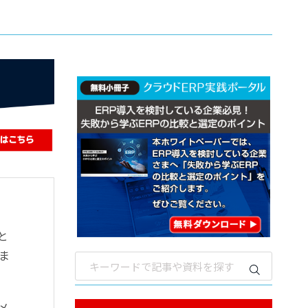
と
ま
メ