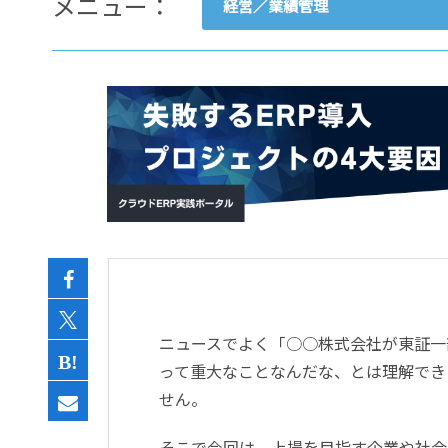
メニュー：
経営／業績管理
- すべて -
ERP
会計
経営／業績管理
サプライチェーン／生産管理
CRM／営業支援／Eコマース
DX（2025年の崖）／クラウド
データ分析／BI
ガバナンス／リスク管理
BPR／業務改善
ニュースでよく「○○株式会社が東証一
って重大なことなんだな、とは理解でき
せん。
そこで今回は、上場を目指す企業や社会