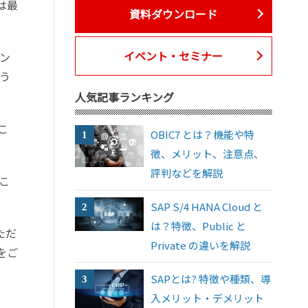
は最
資料ダウンロード
イベント・セミナー
ン
う
人気記事ランキング
こ
OBIC7 とは？機能や特
徴、メリット、注意点、
評判などを解説
こ
SAP S/4 HANA Cloud と
は？特徴、Public と
ただ
Private の違いを解説
をご
SAPとは? 特徴や種類、導
入メリット・デメリット