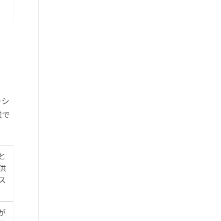
ーシ
業で
と
供
ス
が