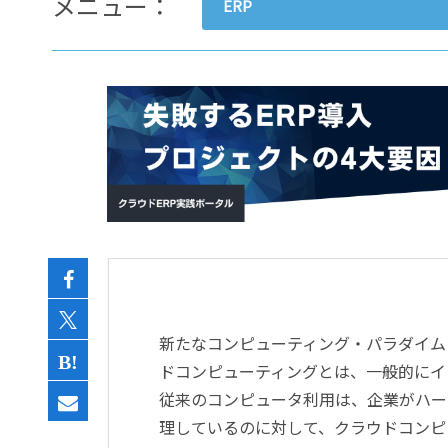
メニュー：
ERP
- すべて -
ERP
会計
経営／業績管理
サプライチェーン／生産管理
CRM／営業支援／Eコマース
DX（2025年の崖）／クラウド
データ分析／BI
ガバナンス／リスク管理
BPR／業務改善
新たなコンピューティング・パラダイム
ドコンピューティングとは、一般的にイ
従来のコンピュータ利用は、企業がハー
理しているのに対して、クラウドコンピ