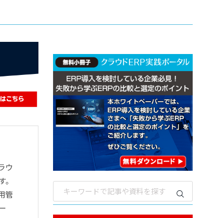
ラウ
す。
用管
ー