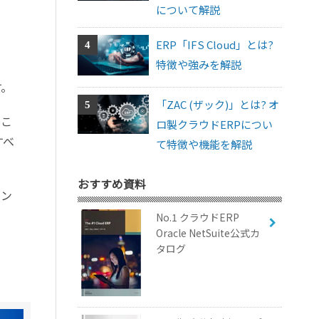
について解説
ERP「IFS Cloud」とは?
特徴や強みを解説
す。
「ZAC (ザック)」とは? オ
るこ
ロ製クラウドERPについ
すべ
て特徴や機能を解説
おすすめ資料
ィン
No.1 クラウドERP
Oracle NetSuite公式カ
タログ