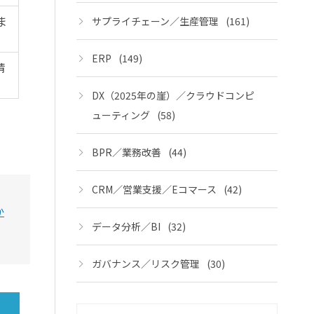
ま
サプライチェーン／生産管理
(161)
ERP
(149)
請
DX（2025年の崖）／クラウドコンピ
ューティング
(58)
BPR／業務改善
(44)
CRM／営業支援／Eコマース
(42)
か
データ分析／BI
(32)
ガバナンス／リスク管理
(30)