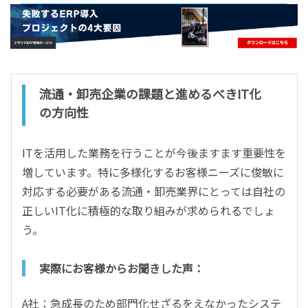
- すべて -
ERP
会計
経営／業績管理
サプライチェーン／生産管理
流通・卸売企業の課題と進めるべきIT化
CRM／営業支援／Eコマース
の方向性
DX（2025年の崖）／クラウドコンピューティング
データ分析／BI
ITを活用した業務を行うことが今後ますます重要性を
増しています。特に多様化するお客様ニーズに俊敏に
ガバナンス／リスク管理
対応する必要がある流通・卸売業界にとっては自社の
BPR／業務改善
正しいIT化に積極的な取り組みが求められるでしょ
う。
実際にお客様からお聞きした声：
A社：急成長のため部門化せざるをえなかったシステ