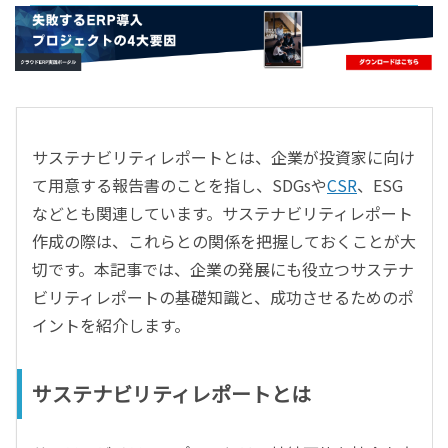
- すべて -
ERP
会計
経営／業績管理
サプライチェーン／生産管理
サステナビリティレポートとは、企業が投資家に向け
CRM／営業支援／Eコマース
て用意する報告書のことを指し、SDGsや
CSR
、ESG
DX（2025年の崖）／クラウドコンピューティング
などとも関連しています。サステナビリティレポート
データ分析／BI
作成の際は、これらとの関係を把握しておくことが大
ガバナンス／リスク管理
切です。本記事では、企業の発展にも役立つサステナ
BPR／業務改善
ビリティレポートの基礎知識と、成功させるためのポ
イントを紹介します。
サステナビリティレポートとは