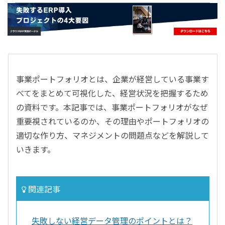
- すべて -
ERP
会計
経営／業績管理
サプライチェーン／生産管理
事業ポートフォリオとは、企業が経営している事業す
CRM／営業支援／Eコマース
べてをまとめて可視化した、経営状況を把握するため
DX（2025年の崖）／クラウドコンピューティング
の資料です。本記事では、事業ポートフォリオがなぜ
データ分析／BI
重要視されているのか、その理由やポートフォリオの
ガバナンス／リスク管理
適切な作り方、マネジメントの問題点などを解説して
BPR／業務改善
いきます。
関連記事
失敗しない経営データ管理のポイントとは？