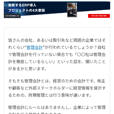
- すべて -
ERP
会計
経営／業績管理
サプライチェーン／生産管理
皆さんの会社、あるいは取引先など周囲の企業ではそ
CRM／営業支援／Eコマース
れくらい“
管理会計
”が行われているでしょうか？自社
DX（2025年の崖）／クラウドコンピューティング
で管理会計を行っていない場合でも「〇〇社は管理会
データ分析／BI
計を徹底しているらしい」といった話を、聞いたこと
ガバナンス／リスク管理
があるかと思います。
BPR／業務改善
そもそも管理会計とは、経営のための会計です。株主
や顧客など外部ステークホルダーに経営情報を提示す
るための、財務管理とは行う意味が違います。
管理会計にルールはありませんし、企業によって管理