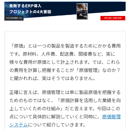
- すべて -
ERP
会計
経営／業績管理
サプライチェーン／生産管理
「原価」とは一つの製品を製造するためにかかる費用
CRM／営業支援／Eコマース
です。原材料、人件費、配送費、間接費など、実に
DX（2025年の崖）／クラウドコンピューティング
様々な費用が原価として計上されます。では、これら
データ分析／BI
の費用を計算し把握することが「原価管理」なのか？
ガバナンス／リスク管理
と聞かれれば、実はそうではありません。
BPR／業務改善
正確に言えば、原価管理とは単に製品原価を把握する
ためのものではなく、「原価計算を活用した業績を向
上していくための仕組み」だと言えます。今回はこの
点について具体的に解説していくと同時に、
原価管理
システム
について紹介していきます。