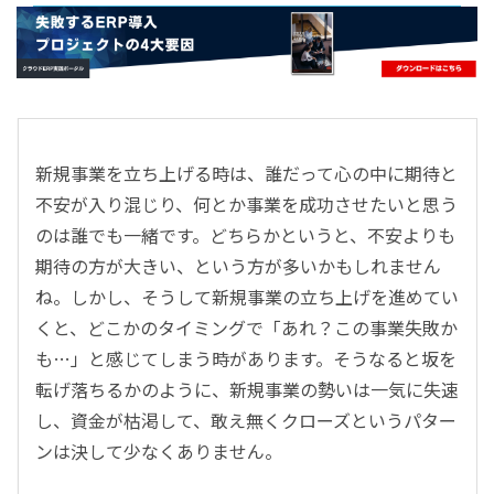
- すべて -
ERP
会計
経営／業績管理
サプライチェーン／生産管理
新規事業を立ち上げる時は、誰だって心の中に期待と
CRM／営業支援／Eコマース
不安が入り混じり、何とか事業を成功させたいと思う
DX（2025年の崖）／クラウドコンピューティング
のは誰でも一緒です。どちらかというと、不安よりも
データ分析／BI
期待の方が大きい、という方が多いかもしれません
ガバナンス／リスク管理
ね。しかし、そうして新規事業の立ち上げを進めてい
BPR／業務改善
くと、どこかのタイミングで「あれ？この事業失敗か
も…」と感じてしまう時があります。そうなると坂を
転げ落ちるかのように、新規事業の勢いは一気に失速
し、資金が枯渇して、敢え無くクローズというパター
ンは決して少なくありません。