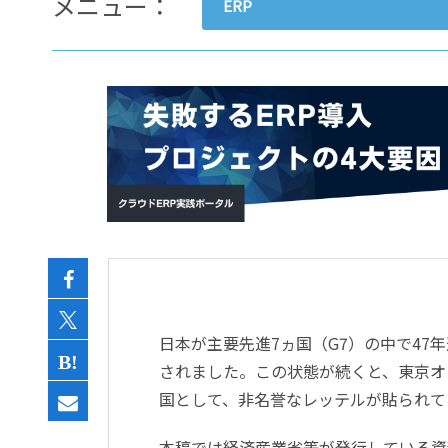
メニュー：
ERP
- すべて -
ERP
会計
経営／業績管理
サプライチェーン／生産管理
CRM／営業支援／Eコマース
DX（2025年の崖）／クラウド
データ分析／BI
ガバナンス／リスク管理
BPR／業務改善
日本が主要先進7ヵ国（G7）の中で4
されました。この状態が続くと、東京オリ
国として、非名誉なレッテルが貼られて
本稿では経済産業省等が発行している資