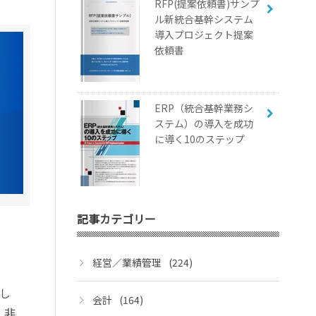
RFP(提案依頼書)サンプ
ル新統合基幹システム
導入プロジェクト提案
依頼書
ERP（統合基幹業務シ
ステム）の導入を成功
に導く10のステップ
記事カテゴリー
経営／業績管理
(224)
し
会計
(164)
、非