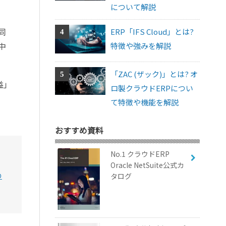
について解説
同
ERP「IFS Cloud」とは?
中
特徴や強みを解説
「ZAC (ザック)」とは? オ
益」
ロ製クラウドERPについ
て特徴や機能を解説
おすすめ資料
No.1 クラウドERP
Oracle NetSuite公式カ
の
タログ