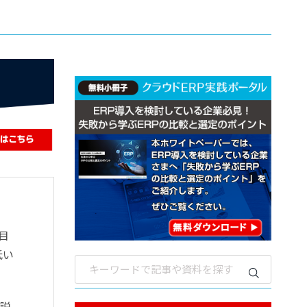
目
低い
説