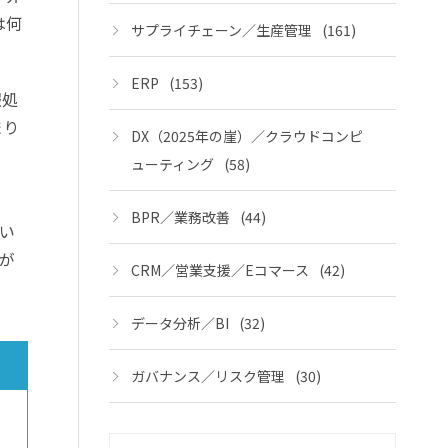
は何
サプライチェーン／生産管理
(161)
ERP
(153)
報処
まり
DX（2025年の崖）／クラウドコンピ
ューティング
(58)
BPR／業務改善
(44)
い
が
CRM／営業支援／Eコマース
(42)
データ分析／BI
(32)
ガバナンス／リスク管理
(30)