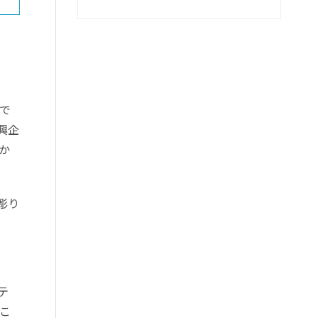
で
興企
か
彫り
テ
こ