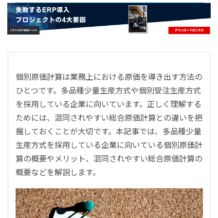
- すべて -
ERP
会計
経営／業績管理
サプライチェーン／生産管理
個別原価計算は業務上における原価を導き出す方法の
CRM／営業支援／Eコマース
ひとつです。多品種少量生産方式や個別受注生産方式
DX（2025年の崖）／クラウドコンピューティング
を採用している企業に向いています。正しく理解する
データ分析／BI
ためには、混同されやすい総合原価計算との違いを把
ガバナンス／リスク管理
握しておくことが大切です。本記事では、多品種少量
BPR／業務改善
生産方式を採用している企業に向いている個別原価計
算の概要やメリット、混同されやすい総合原価計算の
概要などを解説します。