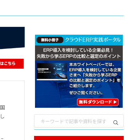
、国
し
に