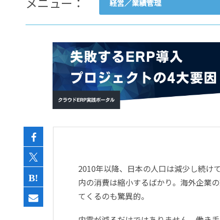
メニュー：
経営／業績管理
- すべて -
ERP
会計
経営／業績管理
サプライチェーン／生産管理
CRM／営業支援／Eコマース
DX（2025年の崖）／クラウド
データ分析／BI
ガバナンス／リスク管理
BPR／業務改善
2010年以降、日本の人口は減少し続
内の消費は縮小するばかり。海外企業の
てくるのも驚異的。
内需が減るだけではありません。働き手