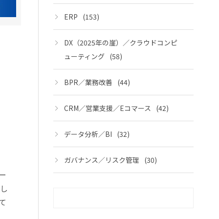
ERP
(153)
DX（2025年の崖）／クラウドコンピ
ューティング
(58)
BPR／業務改善
(44)
CRM／営業支援／Eコマース
(42)
データ分析／BI
(32)
ガバナンス／リスク管理
(30)
ー
訪し
て