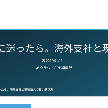
動画
セミナー
ブログ
特集
パートナー
に迷ったら。海外支社と
2019.01.11
クラウドERP編集部
ったら。海外支社と現地法人の賢い選び方