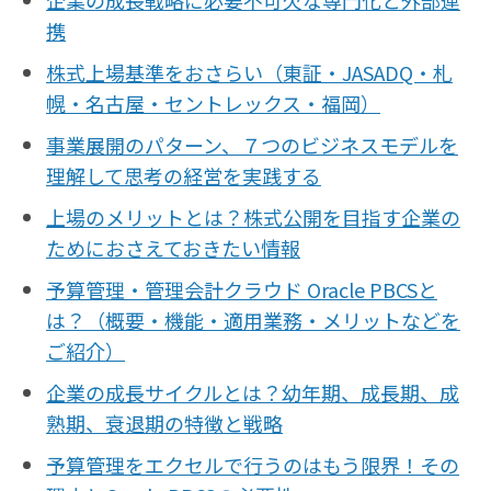
企業の成長戦略に必要不可欠な専門化と外部連
サプライチェーン／生産管理
携
CRM／営業支援／Eコマース
株式上場基準をおさらい（東証・JASADQ・札
DX（2025年の崖）／クラウドコンピューティング
幌・名古屋・セントレックス・福岡）
データ分析／BI
ガバナンス／リスク管理
事業展開のパターン、７つのビジネスモデルを
理解して思考の経営を実践する
BPR／業務改善
上場のメリットとは？株式公開を目指す企業の
ためにおさえておきたい情報
予算管理・管理会計クラウド Oracle PBCSと
は？（概要・機能・適用業務・メリットなどを
ご紹介）
企業の成長サイクルとは？幼年期、成長期、成
熟期、衰退期の特徴と戦略
予算管理をエクセルで行うのはもう限界！その