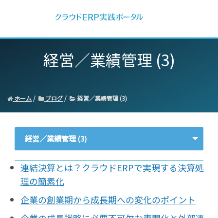
経営／業績管理 (3)
ホーム
ブログ
経営／業績管理 (3)
経営／業績管理 (3)
- すべて -
連結決算とは？クラウドERPで実現する決算処
ERP
理の簡素化
会計
企業の創業期から成長期への変化のポイント
経営／業績管理