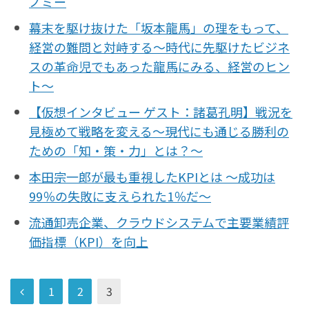
ノミー
幕末を駆け抜けた「坂本龍馬」の理をもって、
経営の難問と対峙する〜時代に先駆けたビジネ
スの革命児でもあった龍馬にみる、経営のヒン
ト〜
【仮想インタビュー ゲスト：諸葛孔明】戦況を
見極めて戦略を変える〜現代にも通じる勝利の
ための「知・策・力」とは？〜
本田宗一郎が最も重視したKPIとは 〜成功は
99％の失敗に支えられた1％だ〜
流通卸売企業、クラウドシステムで主要業績評
価指標（KPI）を向上
1
2
3