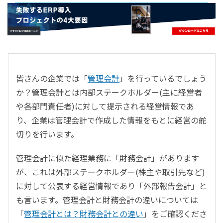
- すべて -
ERP
会計
経営／業績管理
サプライチェーン／生産管理
皆さんの企業では「
管理会計
」を行っているでしょう
CRM／営業支援／Eコマース
か？管理会計とは内部ステークホルダー(主に経営者
DX（2025年の崖）／クラウドコンピューティング
や各部門責任者)に対して提示される経営情報であ
データ分析／BI
り、企業は管理会計で作成した情報をもとに経営の舵
ガバナンス／リスク管理
切りを行います。
BPR／業務改善
管理会計に似た経理業務に「財務会計」があります
が、これは外部ステークホルダー(株主や取引先など)
に対して公表する経営情報であり「外部報告会計」と
も言います。管理会計と財務会計の違いについては
「
管理会計とは？財務会計との違い
」をご確認くださ