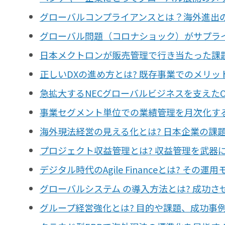
グローバルコンプライアンスとは？海外進出
グローバル問題（コロナショック）がサプラ
日本メクトロンが販売管理で行き当たった課題
正しいDXの進め方とは? 既存事業でのメリ
急拡大するNECグローバルビジネスを支えたOracle 
事業セグメント単位での業績管理を月次化す
海外現法経営の見える化とは? 日本企業の課
プロジェクト収益管理とは? 収益管理を武器
デジタル時代のAgile Financeとは? その
グローバルシステム の導入方法とは? 成功
グループ経営強化とは? 目的や課題、成功事