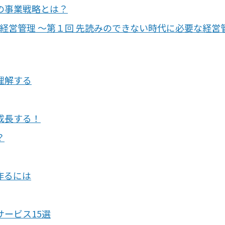
の事業戦略とは？
の経営管理 〜第１回 先読みのできない時代に必要な経営
理解する
成長する！
？
作るには
ービス15選