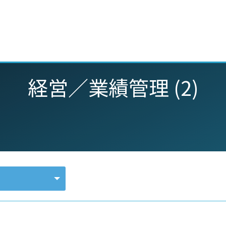
動画
セミナー
ブログ
特集
パートナー
経営／業績管理 (2)