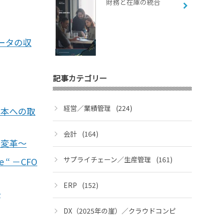
財務と在庫の統合
ータの収
記事カテゴリー
経営／業績管理
(224)
資本への取
会計
(164)
の変革〜
サプライチェーン／生産管理
(161)
“ －CFO
ERP
(152)
e
DX（2025年の崖）／クラウドコンピ