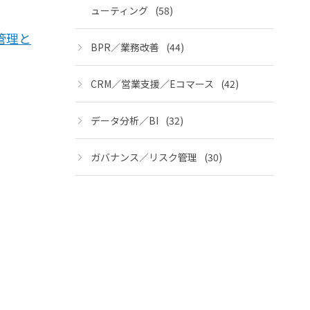
ューティング
(58)
管理と
BPR／業務改善
(44)
CRM／営業支援／Eコマース
(42)
データ分析／BI
(32)
ガバナンス／リスク管理
(30)