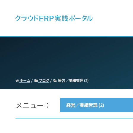
ERPとは
ホーム
ブログ
経営／業績管理 (2)
メニュー：
経営／業績管理 (2)
- すべて -
ERP