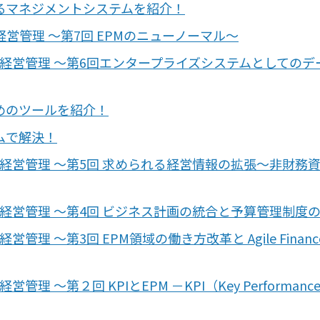
るマネジメントシステムを紹介！
管理 〜第7回 EPMのニューノーマル〜
の経営管理 ～第6回エンタープライズシステムとしてのデ
めのツールを紹介！
ムで解決！
の経営管理 〜第5回 求められる経営情報の拡張～非財務
経営管理 〜第4回 ビジネス計画の統合と予算管理制度
 〜第3回 EPM領域の働き方改革と Agile Finance 
〜第２回 KPIとEPM －KPI（Key Performanc