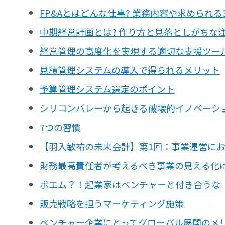
会計
FP&Aとはどんな仕事? 業務内容や求められ
経営／業績管理
中期経営計画とは? 作り方と見落としがちな
サプライチェーン／生産管理
経営管理の高度化を実現する適切な支援ツー
CRM／営業支援／Eコマース
DX（2025年の崖）／クラウド
見積管理システムの導入で得られるメリット
データ分析／BI
予算管理システム選定のポイント
ガバナンス／リスク管理
シリコンバレーから起きる破壊的イノベーシ
BPR／業務改善
7つの習慣
【羽入敏祐の未来会計】第1回：事業運営に
財務最高責任者が考えるべき事業の見える化は、
ポエム？！起業家はベンチャーと付き合うな
販売戦略を担うマーケティング施策
ベンチャー企業にとってグローバル展開のメ