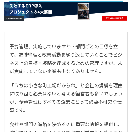
- すべて -
ERP
会計
経営／業績管理
サプライチェーン／生産管理
予算管理、実施していますか？部門ごとの目標を立
CRM／営業支援／Eコマース
て、進捗管理と改善活動を繰り返していくことでビジ
DX（2025年の崖）／クラウドコンピューティング
ネス上の目標・戦略を達成するための管理ですが、未
データ分析／BI
だ実施していない企業も少なくありません。
ガバナンス／リスク管理
BPR／業務改善
「うちは小さな町工場だからね」と会社の規模を理由
に取り組む必要はないと考える経営者も多いでしょう
が、予算管理はすべての企業にとって必要不可欠な仕
事です。
会社や部門の進路を決めるのに重要な情報を提供し、