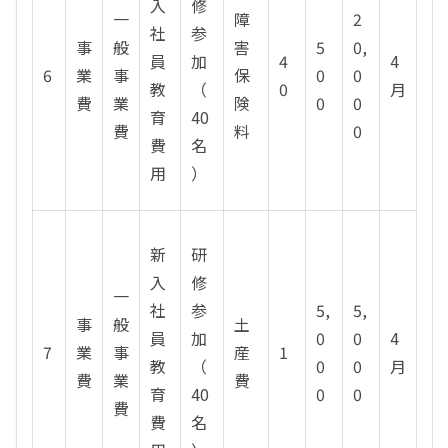
入
修
一
障
2
社
参
事
般
害
5
0,
員
加
4
4
6
業
事
保
0
0
教
（
0
月
費
業
険
0
0
育
40
費
料
0
費
名
用
）
新
研
入
修
一
社
参
5,
5,
事
般
土
員
加
0
0
4
7
業
事
産
1
教
（
0
0
月
費
業
費
育
40
0
0
費
費
名