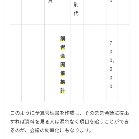
刷
代
講
7
習
0
会
0,
開
0
催
0
集
0
計
このように予算管理書を作成し、そのまま会議に提出
すれば資料を見る人は漏れなく項目を追うことができ
るのが、会議の効率化にもなります。