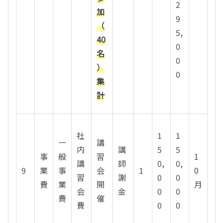
2
加
9
（
5,
40
0
名
0
）
0
集
計
社
1
1
一
講
内
講
5
5
事
般
習
1
講
師
0,
0,
9
業
事
会
1
0
習
謝
0
0
費
業
開
月
会
金
0
0
費
催
費
0
0