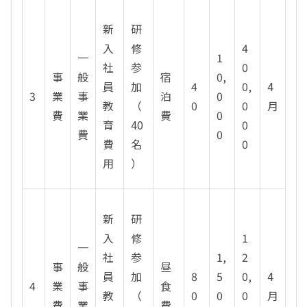
新
研
入
修
4
一
1
社
参
0
事
般
宿
0,
員
加
4
0,
4
3
業
事
泊
0
教
（
0
0
月
費
業
費
0
育
40
0
費
0
費
名
0
用
）
新
研
入
修
1
一
社
参
1,
2
事
般
昼
員
加
8
5
0,
4
4
業
事
食
教
（
0
0
0
月
費
業
費