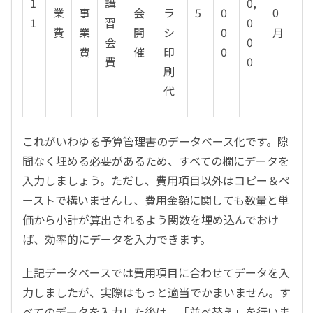
1
講
0,
業
事
会
ラ
5
0
0
1
習
0
費
業
開
シ
0
月
会
0
費
催
印
0
費
0
刷
代
これがいわゆる予算管理書のデータベース化です。隙
間なく埋める必要があるため、すべての欄にデータを
入力しましょう。ただし、費用項目以外はコピー＆ペ
ーストで構いませんし、費用金額に関しても数量と単
価から小計が算出されるよう関数を埋め込んでおけ
ば、効率的にデータを入力できます。
上記データベースでは費用項目に合わせてデータを入
力しましたが、実際はもっと適当でかまいません。す
べてのデータを入力した後は、「並べ替え」を行いま