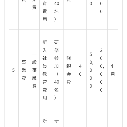
育
40
0
0
費
費
名
0
用
）
新
研
入
修
2
一
5
社
参
懇
0
事
般
0,
員
加
親
4
0,
4
5
業
事
0
教
（
会
0
0
月
費
業
0
育
40
費
0
費
0
費
名
0
用
）
新
研