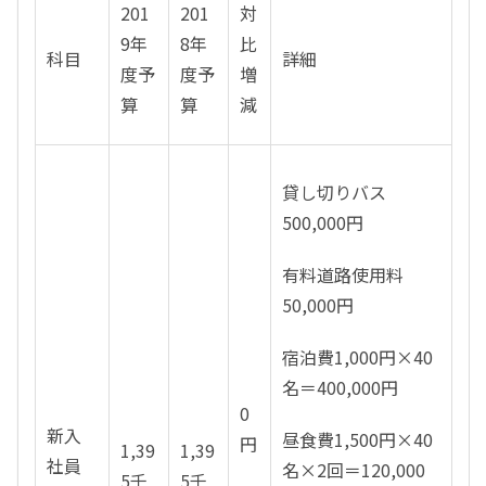
201
201
対
9年
8年
比
科目
詳細
度予
度予
増
算
算
減
貸し切りバス
500,000円
有料道路使用料
50,000円
宿泊費1,000円×40
名＝400,000円
0
新入
昼食費1,500円×40
円
1,39
1,39
社員
名×2回＝120,000
5千
5千