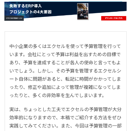
- すべて -
ERP
会計
経営／業績管理
サプライチェーン／生産管理
中小企業の多くはエクセルを使って予算管理を行って
CRM／営業支援／Eコマース
います。会社にとって予算は利益を出すための目標で
DX（2025年の崖）／クラウドコンピューティング
あり、予算を達成することが各人の使命と言ってもよ
データ分析／BI
いでしょう。しかし、その予算を管理するエクセルシ
ガバナンス／リスク管理
ート自体に問題があると、転記に時間がかかってしま
BPR／業務改善
ったり、修正や追加によって管理が複雑になってしま
ったりと、多くの非効率を生んでしまいます。
実は、ちょっとした工夫でエクセルの予算管理が大分
効率的になりますので、本稿でご紹介する方法をぜひ
実践してみてください。また、今回は予算管理の一部