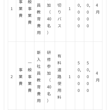
事
般
員
加
切
0,
0,
4
1
業
事
1
教
（
り
0
0
月
費
業
育
40
バ
0
0
費
費
名
ス
0
0
用
）
新
研
有
入
修
一
料
5
5
社
参
事
般
道
0,
0,
員
加
4
2
業
事
路
1
0
0
教
（
月
費
業
使
0
0
育
40
費
用
0
0
費
名
料
用
）