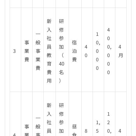
新
研
入
修
4
一
1
社
参
0
事
般
宿
0,
員
加
4
0,
4
3
業
事
泊
0
教
（
0
0
月
費
業
費
0
育
40
0
費
0
費
名
0
用
）
新
研
入
修
1
一
社
参
1,
2
事
般
昼
員
加
8
5
0,
4
4
業
事
食