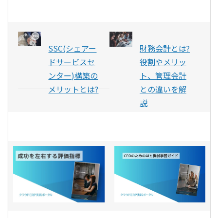
SSC(シェアー
財務会計とは?
ドサービスセ
役割やメリッ
ンター)構築の
ト、管理会計
メリットとは?
との違いを解
説