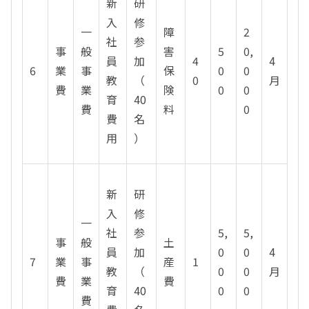
新
研
入
修
一
障
2
社
参
事
般
害
5
0,
員
加
4
4
6
業
事
保
0
0
教
（
0
月
費
業
険
0
0
育
40
費
料
0
費
名
用
）
新
研
入
修
一
社
参
5,
5,
事
般
土
員
加
0
0
4
7
業
事
産
1
教
（
0
0
月
費
業
費
育
40
0
0
費