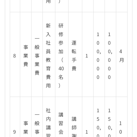
用
）
新
研
入
修
1
1
一
社
参
運
0
0
事
般
員
加
転
0,
0,
4
8
業
事
1
教
（
手
0
0
月
費
業
育
40
費
0
0
費
費
名
0
0
用
）
社
1
1
一
講
内
講
5
5
事
般
習
1
講
師
0,
0,
9
業
事
会
1
0
習
謝
0
0