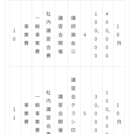
社
1
4
一
講
講
内
0
0
事
般
習
師
1
1
講
0,
0,
業
事
会
謝
4
0
0
習
0
0
費
業
開
金
月
会
0
0
費
催
②
費
0
0
講
習
社
1
一
講
会
3
内
5
事
般
習
チ
0,
1
1
講
0,
業
事
会
ラ
5
0
0
1
習
0
費
業
開
シ
0
月
会
0
費
催
印
0
費
0