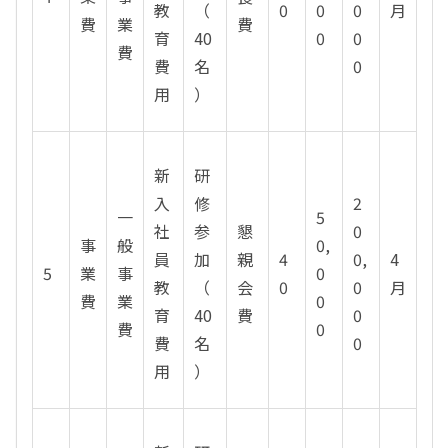
教
（
0
0
0
月
費
業
費
育
40
0
0
費
費
名
0
用
）
新
研
入
修
2
一
5
社
参
懇
0
事
般
0,
員
加
親
4
0,
4
5
業
事
0
教
（
会
0
0
月
費
業
0
育
40
費
0
費
0
費
名
0
用
）