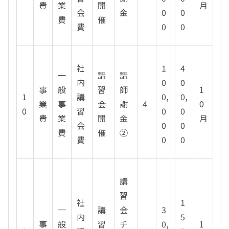
費
業
開
月
会
金
0
0
費
催
費
0
0
社
1
4
一
講
講
内
0
0
事
般
習
師
1
1
講
0,
0,
業
事
会
謝
4
0
0
習
0
0
費
業
開
金
月
会
0
0
費
催
②
費
0
0
講
習
社
1
一
講
会
3
内
5
事
般
習
チ
0,
1