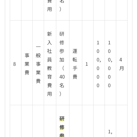
費
名
用
）
新
研
入
修
1
1
一
社
参
運
0
0
事
般
員
加
転
0,
0,
4
8
業
事
1
教
（
手
0
0
月
費
業
育
40
費
0
0
費
費
名
0
0
用
）
研
修
1,
参