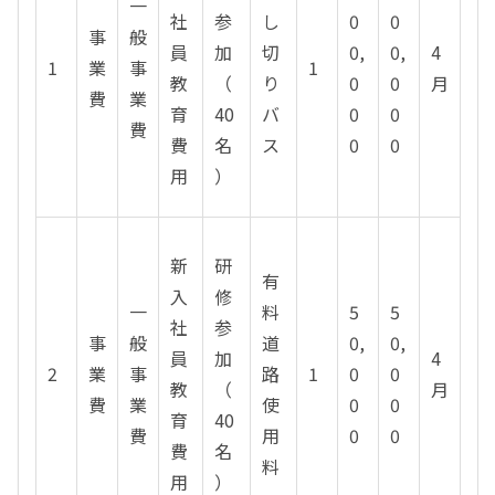
一
社
参
し
0
0
事
般
員
加
切
0,
0,
4
1
業
事
1
教
（
り
0
0
月
費
業
育
40
バ
0
0
費
費
名
ス
0
0
用
）
新
研
有
入
修
一
料
5
5
社
参
事
般
道
0,
0,
員
加
4
2
業
事
路
1
0
0
教
（
月
費
業
使
0
0
育
40
費
用
0
0
費
名
料
用
）