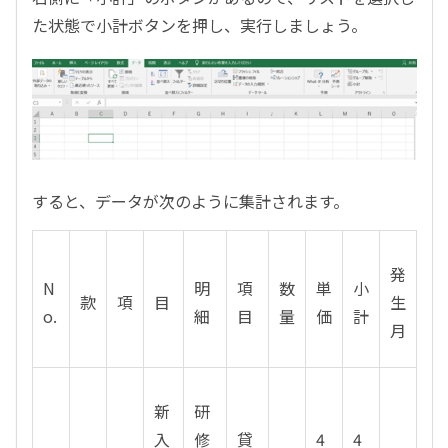
た状態で小計ボタンを押し、実行しましょう。
すると、データが次のように集計されます。
発
N
明
項
数
単
小
款
項
目
生
o.
細
目
量
価
計
月
新
研
入
修
貸
4
4