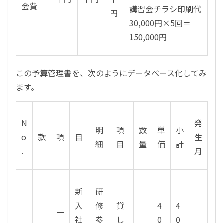
会費
講習会チラシ印刷代
円
30,000円×5回＝
150,000円
この予算管理書を、次のようにデータべース化してみ
ます。
N
発
明
項
数
単
小
o
款
項
目
生
細
目
量
価
計
.
月
新
研
入
修
貸
4
4
一
社
参
し
0
0