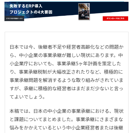
- すべて -
ERP
会計
経営／業績管理
サプライチェーン／生産管理
日本では今、後継者不足や経営者高齢化などの問題か
CRM／営業支援／Eコマース
ら、中小企業の事業承継が難しい現状にあります。中
DX（2025年の崖）／クラウドコンピューティング
小企業庁においても、事業承継5ヶ年計画を策定した
データ分析／BI
り、事業承継税制が大幅改正されたりなど、積極的に
ガバナンス／リスク管理
事業承継問題を解消するような取り組みがされていま
BPR／業務改善
すが、承継に積極的な経営者はまだまだ少ないと言っ
てよいでしょう。
本稿では、日本の中小企業の事業承継における、現状
と課題についてまとめました。事業承継にさまざまな
悩みをかかえているという中小企業経営者または後継