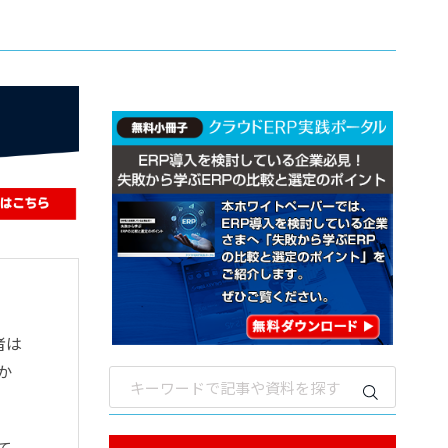
者は
か
て