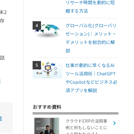
リサーチ時間を劇的に短
縮する方法
末2
存
グローバル化(グローバリ
ゼーション)：メリット・
デメリットを総合的に解
説
詰
仕事が劇的に早くなるAI
ツール活用術｜ChatGPT
善
やCopilotなどビジネス必
須アプリを解説
おすすめ資料
管
クラウドERPの活用事
例と何もしないことに