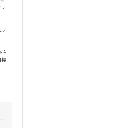
ティ
とい
多々
目標