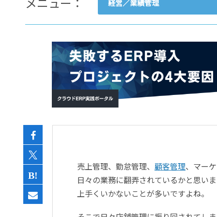
メニュー：
経営／業績管理
- すべて -
ERP
会計
経営／業績管理
サプライチェーン／生産管理
CRM／営業支援／Eコマース
DX（2025年の崖）／クラウド
データ分析／BI
ガバナンス／リスク管理
BPR／業務改善
売上管理、勤怠管理、
顧客管理
、マーケ
日々の業務に翻弄されているかと思いま
上手くいかないことが多いですよね。
そこで日々店舗管理に振り回されてしま