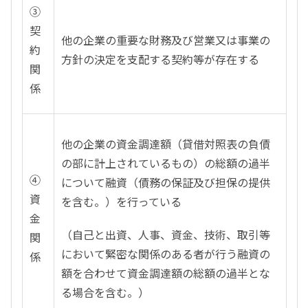
③
契
他の企業の重要な財務及び営業又は事業の
約
方針の決定を支配する契約等が存在する
関
係
他の企業の資金調達額（貸借対照表の負債
の部に計上されているもの）の総額の過半
④
について融資（債務の保証及び担保の提供
資
を含む。）を行っている
金
（自己と出資、人事、資金、技術、取引等
関
において緊密な関係のある者が行う融資の
係
額を合わせて資金調達額の総額の過半とな
る場合を含む。）