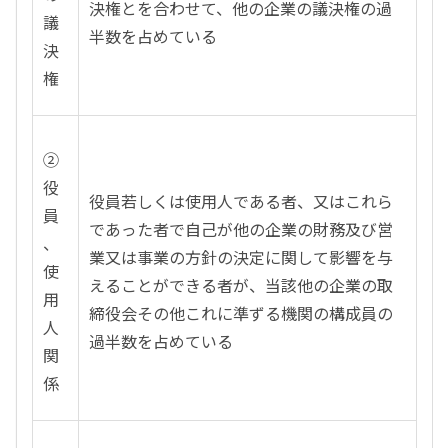
決権とを合わせて、他の企業の議決権の過
議
半数を占めている
決
権
②
役
役員若しくは使用人である者、又はこれら
員
であった者で自己が他の企業の財務及び営
、
業又は事業の方針の決定に関して影響を与
使
えることができる者が、当該他の企業の取
用
締役会その他これに準ずる機関の構成員の
人
過半数を占めている
関
係