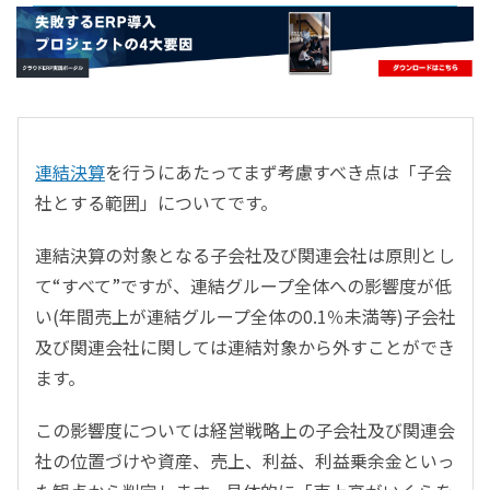
- すべて -
ERP
会計
経営／業績管理
サプライチェーン／生産管理
連結決算
を行うにあたってまず考慮すべき点は「子会
CRM／営業支援／Eコマース
社とする範囲」についてです。
DX（2025年の崖）／クラウドコンピューティング
データ分析／BI
連結決算の対象となる子会社及び関連会社は原則とし
ガバナンス／リスク管理
て“すべて”ですが、連結グループ全体への影響度が低
BPR／業務改善
い(年間売上が連結グループ全体の0.1％未満等)子会社
及び関連会社に関しては連結対象から外すことができ
ます。
この影響度については経営戦略上の子会社及び関連会
社の位置づけや資産、売上、利益、利益乗余金といっ