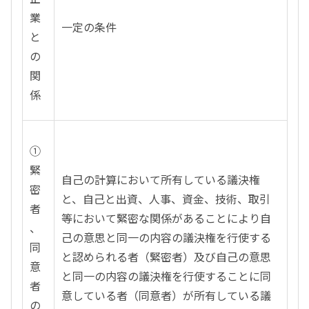
業
一定の条件
と
の
関
係
①
緊
自己の計算において所有している議決権
密
と、自己と出資、人事、資金、技術、取引
者
等において緊密な関係があることにより自
、
己の意思と同一の内容の議決権を行使する
同
と認められる者（緊密者）及び自己の意思
意
と同一の内容の議決権を行使することに同
者
意している者（同意者）が所有している議
の