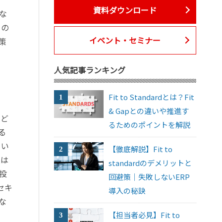
資料ダウンロード
な
らの
イベント・セミナー
策
人気記事ランキング
Fit to Standardとは？Fit
& Gapとの違いや推進す
、ど
るためのポイントを解説
る
てい
【徹底解説】Fit to
業は
standardのデメリットと
投
回避策｜失敗しないERP
セキ
導入の秘訣
な
【担当者必見】Fit to