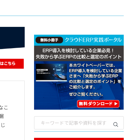
なこ
漏
感じ