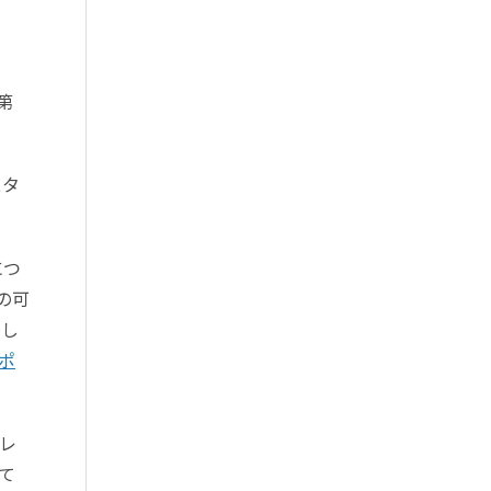
第
スタ
につ
の可
ંし
ポ
クレ
して