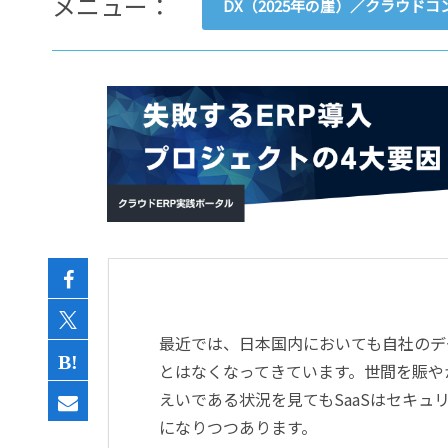
メニュー：
DX（2025年の崖）／クラウド
- すべて -
ERP
会計
経営／業績管理
サプライチェーン／生産管理
CRM／営業支援／Eコマース
DX（2025年の崖）／クラウド
データ分析／BI
ガバナンス／リスク管理
BPR／業務改善
最近では、日本国内においても自社のデ
とはなくなってきています。世間を賑や
えいである状況を見てもSaaSはセキ
になりつつあります。