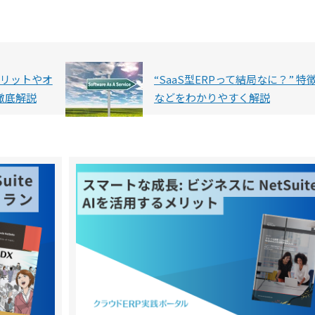
入メリットやオ
“SaaS型ERPって結局なに？” 特
徹底解説
などをわかりやすく解説