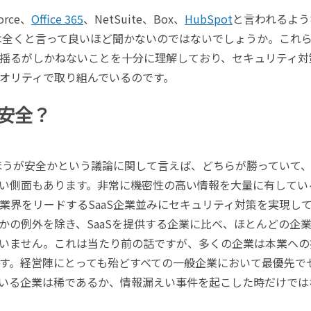
orce、
Office 365
、NetSuite、Box、
HubSpot
と言われるよう
件は全くと言って良いほど聞かないのではないでしょうか。これ
揺るがしかねないことを十分に理解しており、セキュリティ対
オリティで取り組んでいるのです。
安全？
のほうが安全かという議論に関して言えば、どちらが勝っていて
い側面もあります。非常に機密性の高い情報を大量に有してい
業界をリードするSaaS企業並みにセキュリティ対策を実現し
かの例外を除き、SaaSを提供する企業に比べ、ほとんどの企
いません。これは当たり前の話ですが、多くの企業は本業への
す。経営陣にとっても殆どすべての一般企業において最優先で
いる企業は稀であるか、情報漏えい事件を起こした時だけでは