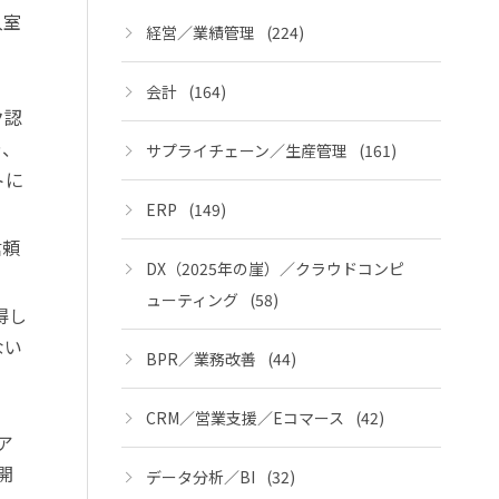
入室
経営／業績管理
(224)
会計
(164)
ク認
や、
サプライチェーン／生産管理
(161)
トに
ERP
(149)
信頼
DX（2025年の崖）／クラウドコンピ
ューティング
(58)
得し
ない
BPR／業務改善
(44)
CRM／営業支援／Eコマース
(42)
ア
開
データ分析／BI
(32)