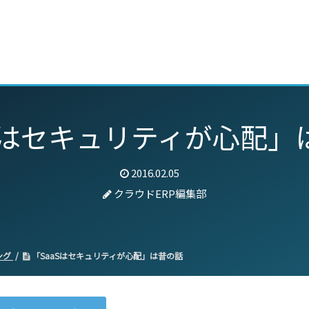
動画
セミナー
ブログ
特集
パートナー
aSはセキュリティが心配」
2016.02.05
クラウドERP編集部
ング
「SaaSはセキュリティが心配」は昔の話