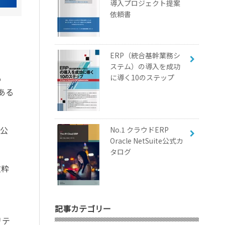
導入プロジェクト提案
依頼書
ERP（統合基幹業務シ
ステム）の導入を成功
も
に導く10のステップ
である
公
No.1 クラウドERP
Oracle NetSuite公式カ
タログ
抜粋
記事カテゴリー
リテ