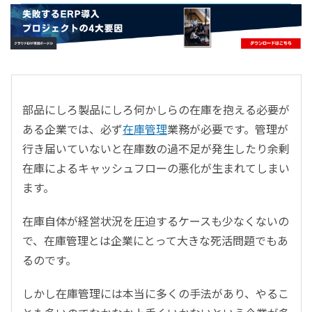
- すべて -
ERP
会計
経営／業績管理
サプライチェーン／生産管理
部品にしろ製品にしろ何かしらの在庫を抱える必要が
CRM／営業支援／Eコマース
ある企業では、必ず
在庫管理
業務が必要です。管理が
DX（2025年の崖）／クラウドコンピューティング
行き届いていないと在庫数の過不足が発生したり余剰
データ分析／BI
在庫によるキャッシュフローの悪化が生まれてしまい
ガバナンス／リスク管理
ます。
BPR／業務改善
在庫自体が経営状況を圧迫するケースも少なくないの
で、在庫管理とは企業にとって大きな死活問題でもあ
るのです。
しかし在庫管理には本当に多くの手法があり、やるこ