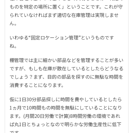
ものを特定の場所に置く」ということです。これが守
られていなければまず適切な在庫管理は実現しませ
ん。
いわゆる
“
固定ロケーション管理
”
というものです
ね。
棚管理では主に細かい部品などを管理することが多い
ですが、もしも在庫が散在しているとしたらどうなる
でしょう？まず、目的の部品を探すのに無駄な時間を
消費することになります。
仮に
1
日
30
分部品探しに時間を費やしているとしたら
1
ヵ月で
10
時間もの時間を無駄にしていることになり
ます。
(
月間
20
日労働で計算
)
8時間労働の環境であれ
ば丸
1
日とちょっとなので明らかな労働生産性に低下
です。