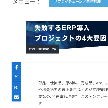
メニュー：
サプライチェーン／生産管理
- すべて -
ERP
会計
経営／業績管理
サプライチェーン／生産管理
CRM／営業支援／Eコマース
DX（2025年の崖）／クラウド
データ分析／BI
ガバナンス／リスク管理
BPR／業務改善
部品、仕掛品、原材料、完成品、
etc…
や機会損失の防止を目指すのが在庫管理
要なのが
“
在庫管理表
”
。このテンプレー
す。