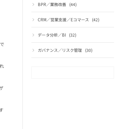
BPR／業務改善
(44)
CRM／営業支援／Eコマース
(42)
データ分析／BI
(32)
で
ガバナンス／リスク管理
(30)
れ
ザ
す