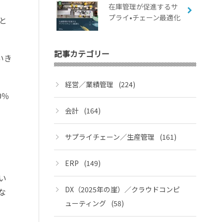
在庫管理が促進するサ
プライ•チェーン最適化
と
記事カテゴリー
いき
経営／業績管理
(224)
0
％
会計
(164)
サプライチェーン／生産管理
(161)
ERP
(149)
い
DX（2025年の崖）／クラウドコンピ
な
ューティング
(58)