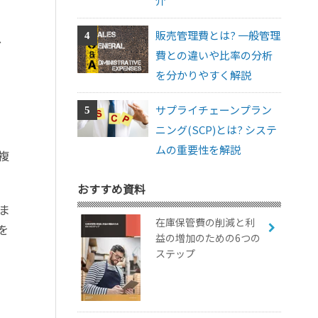
介
販売管理費とは? 一般管理
、
費との違いや比率の分析
を分かりやすく解説
サプライチェーンプラン
ニング(SCP)とは? システ
ムの重要性を解説
複
おすすめ資料
ま
在庫保管費の削減と利
を
益の増加のための6つの
ステップ