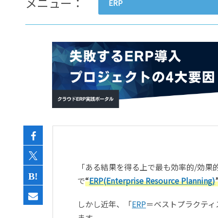
メニュー：
ERP
- すべて -
ERP
会計
経営／業績管理
サプライチェーン／生産管理
CRM／営業支援／Eコマース
DX（2025年の崖）／クラウド
データ分析／BI
ガバナンス／リスク管理
BPR／業務改善
「ある結果を得る上で最も効率的
/効果
で
“
ERP(Enterprise Resource Planning)
しかし近年、「
ERP
＝ベストプラクティ
ます。