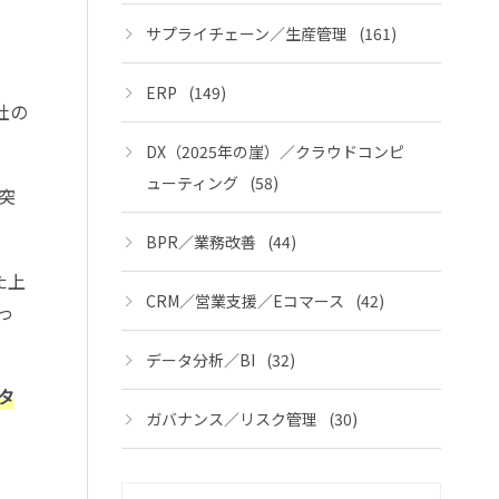
サプライチェーン／生産管理
(161)
ERP
(149)
社の
DX（2025年の崖）／クラウドコンピ
ューティング
(58)
突
BPR／業務改善
(44)
た上
CRM／営業支援／Eコマース
(42)
っ
データ分析／BI
(32)
タ
ガバナンス／リスク管理
(30)