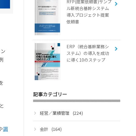
RFP(提案依頼書)サンプ
ル新統合基幹システム
導入プロジェクト提案
依頼書
ERP（統合基幹業務シ
ウン
ステム）の導入を成功
例
に導く10のステップ
を
記事カテゴリー
と
経営／業績管理
(224)
や
調
会計
(164)