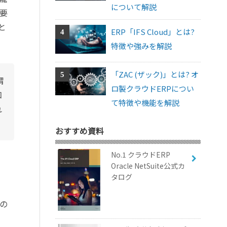
について解説
要
と
ERP「IFS Cloud」とは?
特徴や強みを解説
「ZAC (ザック)」とは? オ
謂
ロ製クラウドERPについ
知
て特徴や機能を解説
れ
おすすめ資料
No.1 クラウドERP
Oracle NetSuite公式カ
タログ
の