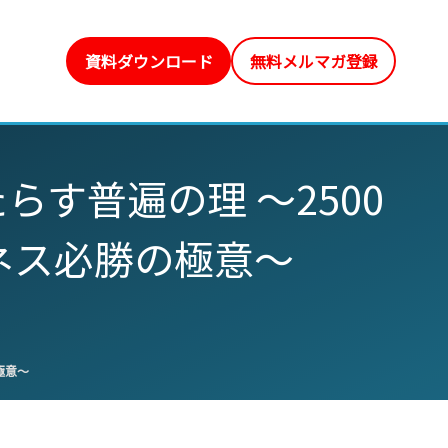
資料ダウンロード
無料メルマガ登録
す普遍の理 〜2500
ネス必勝の極意〜
極意〜