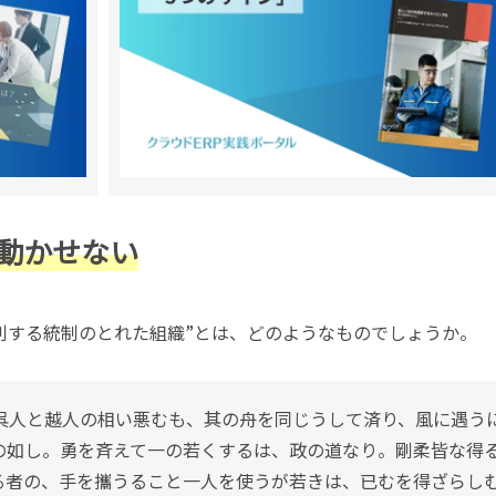
動かせない
利する統制のとれた組織”とは、どのようなものでしょうか。
呉人と越人の相い悪むも、其の舟を同じうして済り、風に遇う
の如し。勇を斉えて一の若くするは、政の道なり。剛柔皆な得
る者の、手を攜うること一人を使うが若きは、已むを得ざらし