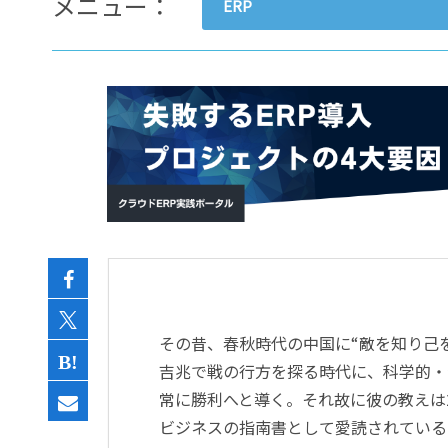
メニュー：
ERP
- すべて -
ERP
会計
経営／業績管理
サプライチェーン／生産管理
CRM／営業支援／Eコマース
DX（2025年の崖）／クラウド
データ分析／BI
ガバナンス／リスク管理
BPR／業務改善
その昔、春秋時代の中国に“敵を知り己
吉兆で戦の行方を探る時代に、科学的・
常に勝利へと導く。それ故に彼の教えは
ビジネスの指南書として愛読されている