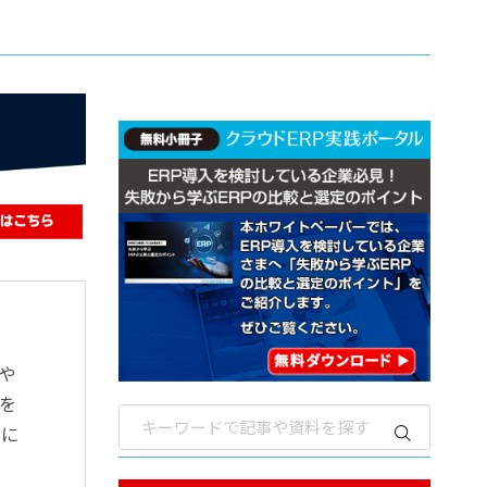
や
を
者に