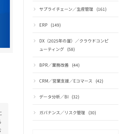
サプライチェーン／生産管理
(161)
ERP
(149)
DX（2025年の崖）／クラウドコンピ
ューティング
(58)
BPR／業務改善
(44)
CRM／営業支援／Eコマース
(42)
データ分析／BI
(32)
に
ガバナンス／リスク管理
(30)
る
む