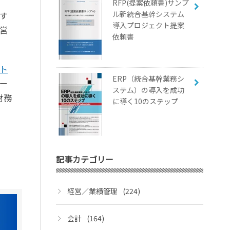
RFP(提案依頼書)サンプ
ル新統合基幹システム
す
導入プロジェクト提案
営
依頼書
ト
ERP（統合基幹業務シ
ー
ステム）の導入を成功
財務
に導く10のステップ
記事カテゴリー
経営／業績管理
(224)
会計
(164)