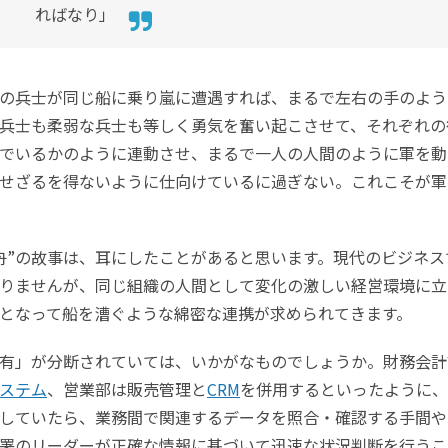
ればなり」
の兵士が同じ船に乗り嵐に遭遇すれば、まるで左右の手のよう
兵士も柔弱な兵士も等しく勇気を奮い起こさせて、それぞれの
でいるかのように連動させ、まるで一人の人間のように軍を動
せざるを得ないように仕向けているに過ぎない。これこそが軍
舟”の故事は、耳にしたことがあると思います。現代のビジネス
りませんが、同じ組織の人間として変化の激しい経営環境に立
となって船を漕ぐような綿密な連携が求められてきます。
有」が分断されていては、いかがなものでしょうか。財務会計
ステム
、営業部は販売管理と
CRM
を併用するといったように、
していたら、業務間で関連するデータを照合・確認する手間や
署のリーダーが正確な情報に基づいて迅速な状況判断を行うこ