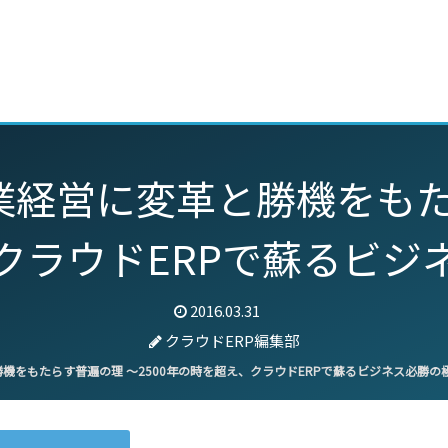
動画
セミナー
ブログ
特集
パートナー
経営に変革と勝機をもたら
クラウドERPで蘇るビジ
2016.03.31
クラウドERP編集部
機をもたらす普遍の理 〜2500年の時を超え、クラウドERPで蘇るビジネス必勝の