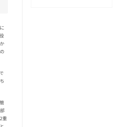
に
役
か
の
で
ち
管
部
2重
と