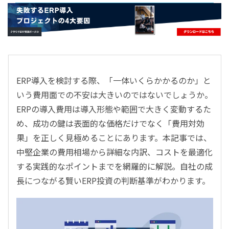
- すべて -
ERP
会計
経営／業績管理
サプライチェーン／生産管理
ERP導入を検討する際、「一体いくらかかるのか」と
CRM／営業支援／Eコマース
いう費用面での不安は大きいのではないでしょうか。
DX（2025年の崖）／クラウドコンピューティング
ERPの導入費用は導入形態や範囲で大きく変動するた
データ分析／BI
め、成功の鍵は表面的な価格だけでなく「費用対効
ガバナンス／リスク管理
果」を正しく見極めることにあります。本記事では、
BPR／業務改善
中堅企業の費用相場から詳細な内訳、コストを最適化
する実践的なポイントまでを網羅的に解説。自社の成
長につながる賢いERP投資の判断基準がわかります。