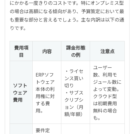
にかかる一度きりのコストです。特にオンプレミス型
の場合は高額になる傾向があり、予算策定において最
も重要な部分と言えるでしょう。主な内訳は以下の通
りです。
費用項
課金形態
内容
注意点
目
の例
ユーザー
・ライセ
ERPソフ
数、利用モ
ンス買い
トウェア
ジュール数に
ソフト
切り
本体の利
よって変動。
ウェア
・サブス
用権に対
クラウド型
費用
クリプシ
する費
は初期費用
ョン（月
用。
無料の場合
額/年額）
も。
要件定