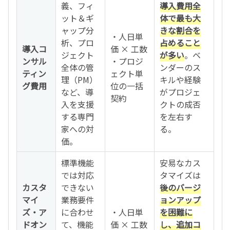
義、フィ
導入費用全
ット＆ギ
体で最も大
ャップ分
きな割合を
・人日単
析、プロ
占めること
導入コ
価 × 工数
ジェクト
が多い
。ベ
ンサル
・プロジ
全体の管
ンダーのス
ティン
ェクト単
理（PM）
キルや経験
グ費用
位の一括
など、導
がプロジェ
契約
入を支援
クトの成否
する専門
を左右す
家への対
る。
価。
標準機能
安易なカス
では対応
タマイズは
カスタ
できない
後のバージ
マイ
業務要件
ョンアップ
ズ・ア
に合わせ
・人日単
を困難に
ドオン
て、機能
価 × 工数
し、追加コ