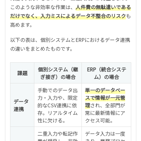
このような非効率な作業は、
人件費の無駄遣いである
だけでなく、入力ミスによるデータ不整合のリスク
も
高めます。
以下の表は、個別システムとERPにおけるデータ連携
の違いをまとめたものです。
個別システム（継
ERP（統合システ
課題
ぎ接ぎ）の場合
ム）の場合
手動でのデータ出
単一のデータベー
力・入力や、限定
スで情報が一元管
データ
的なCSV連携に依
理
され、全部門が
連携
存。リアルタイム
常に最新情報にア
性に欠ける。
クセス可能。
二重入力や転記作
データ入力は一度
業が頻発し、非効
きり。業務プロセ