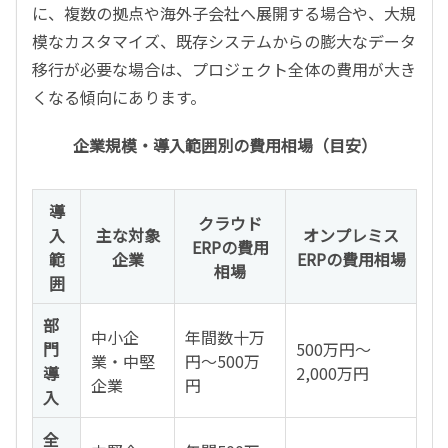
に、複数の拠点や海外子会社へ展開する場合や、大規
模なカスタマイズ、既存システムからの膨大なデータ
移行が必要な場合は、プロジェクト全体の費用が大き
くなる傾向にあります。
企業規模・導入範囲別の費用相場（目安）
導
クラウド
入
主な対象
オンプレミス
ERPの費用
範
企業
ERPの費用相場
相場
囲
部
中小企
年間数十万
門
500万円～
業・中堅
円～500万
導
2,000万円
企業
円
入
全