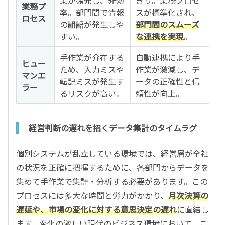
業務プ
率。部門間で情報
スが標準化され、
ロセス
の齟齬が発生しや
部門間のスムーズ
すい。
な連携を実現
。
手作業が介在する
自動連携により手
ヒュー
ため、入力ミスや
作業が激減し、デ
マンエ
転記ミスが発生す
ータの正確性と信
ラー
るリスクが高い。
頼性が向上。
経営判断の遅れを招くデータ集計のタイムラグ
個別システムが乱立している環境では、経営層が全社
の状況を正確に把握するために、各部門からデータを
集めて手作業で集計・分析する必要があります。この
プロセスには多大な時間と労力がかかり、
月次決算の
遅延や、市場の変化に対する意思決定の遅れ
に直結し
ます。変化の激しい現代のビジネス環境において、こ