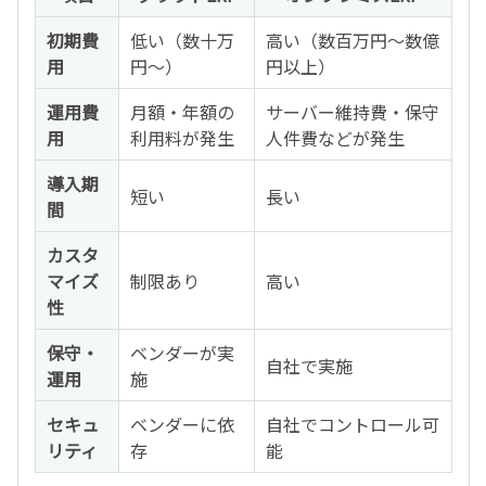
初期費
低い（数十万
高い（数百万円～数億
用
円～）
円以上）
運用費
月額・年額の
サーバー維持費・保守
用
利用料が発生
人件費などが発生
導入期
短い
長い
間
カスタ
マイズ
制限あり
高い
性
保守・
ベンダーが実
自社で実施
運用
施
セキュ
ベンダーに依
自社でコントロール可
リティ
存
能