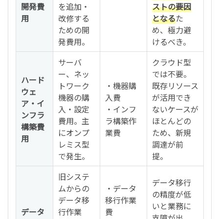
開発費
を追加・
ストの要因
用
改修する
となる
た
ための開
め、極力避
発費用。
けるべき。
サーバ
クラウド型
ー、ネッ
では不要。
ハード
トワーク
・機器購
既存リソース
ウェ
機器の購
入費
が活用でき
ア・イ
入・設定
・インフ
ないケースが
ンフラ
費用。主
ラ構築作
ほとんどの
構築費
にオンプ
業費
ため、新規
用
レミス型
調達が前
で発生。
提。
旧システ
データ移行
ムからの
・データ
の精度が低
データ移
移行作業
いと業務に
データ
行作業
費
支障が出