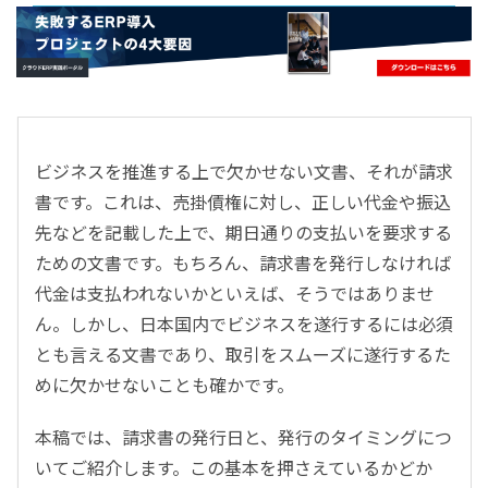
- すべて -
ERP
会計
経営／業績管理
サプライチェーン／生産管理
ビジネスを推進する上で欠かせない文書、それが請求
CRM／営業支援／Eコマース
書です。これは、売掛債権に対し、正しい代金や振込
DX（2025年の崖）／クラウドコンピューティング
先などを記載した上で、期日通りの支払いを要求する
データ分析／BI
ための文書です。もちろん、請求書を発行しなければ
ガバナンス／リスク管理
代金は支払われないかといえば、そうではありませ
BPR／業務改善
ん。しかし、日本国内でビジネスを遂行するには必須
とも言える文書であり、取引をスムーズに遂行するた
めに欠かせないことも確かです。
本稿では、請求書の発行日と、発行のタイミングにつ
いてご紹介します。この基本を押さえているかどか