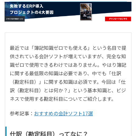
- すべて -
ERP
会計
経営／業績管理
サプライチェーン／生産管理
最近では「簿記知識ゼロでも使える」という名目で提
CRM／営業支援／Eコマース
供されている会計ソフトが増えていますが、完全な知
DX（2025年の崖）／クラウドコンピューティング
識ゼロで使用できるわけではありません。やはり簿記
データ分析／BI
に関する最低限の知識は必要であり、中でも「仕訳
ガバナンス／リスク管理
（勘定科目）」に関する知識は必須です。今回は「仕
BPR／業務改善
訳（勘定科目）とは何か？」という基本知識と、ビジ
ネスで使用する勘定科目についてご紹介します。
参考記事：
おすすめの会計ソフト17選
仕訳（勘定科目）ってなに？