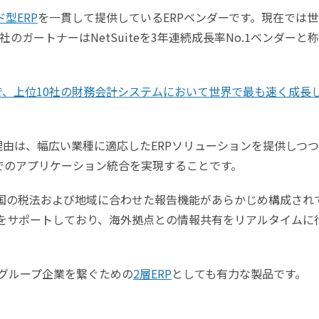
型ERP
を一貫して提供しているERPベンダーです。現在では世
ガートナーはNetSuiteを3年連続成長率No.1ベンダーと
調査で、上位10社の財務会計システムにおいて世界で最も速く成長
れる理由は、幅広い業種に適応したERPソリューションを提供しつつ
世界規模でのアプリケーション統合を実現することです。
ヵ国を超える国の税法および地域に合わせた報告機能があらかじめ構成され
言語をサポートしており、海外拠点との情報共有をリアルタイムに
とグループ企業を繋ぐための
2層ERP
としても有力な製品です。