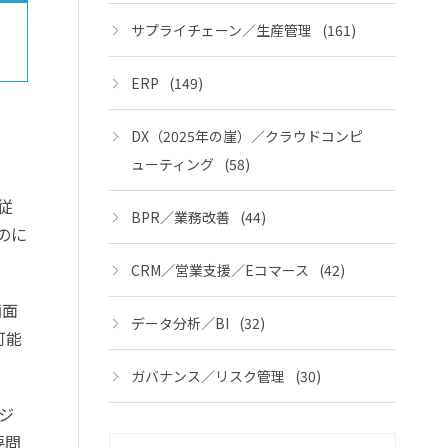
サプライチェーン／生産管理
(161)
ERP
(149)
DX（2025年の崖）／クラウドコンピ
ューティング
(58)
従
BPR／業務改善
(44)
ものに
CRM／営業支援／Eコマース
(42)
画面
データ分析／BI
(32)
可能
ガバナンス／リスク管理
(30)
ジ
要問