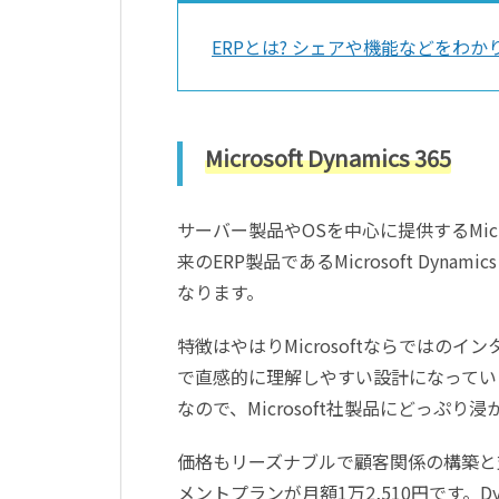
ERPとは? シェアや機能などをわか
Microsoft Dynamics 365
サーバー製品やOSを中心に提供するMicro
来のERP製品であるMicrosoft Dynami
なります。
特徴はやはりMicrosoftならでは
で直感的に理解しやすい設計になっています
なので、Microsoft社製品にどっぷ
価格もリーズナブルで顧客関係の構築と
メントプランが月額1万2,510円です。D