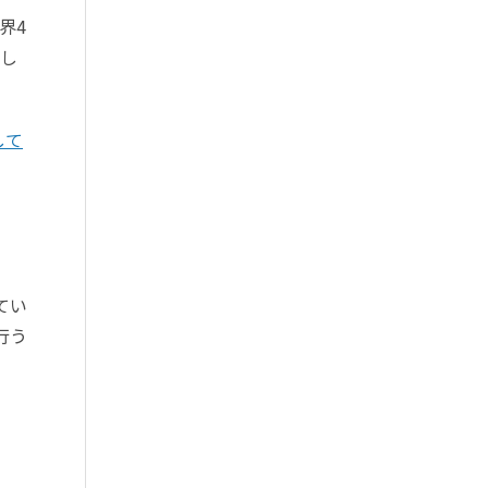
界4
称し
して
てい
行う