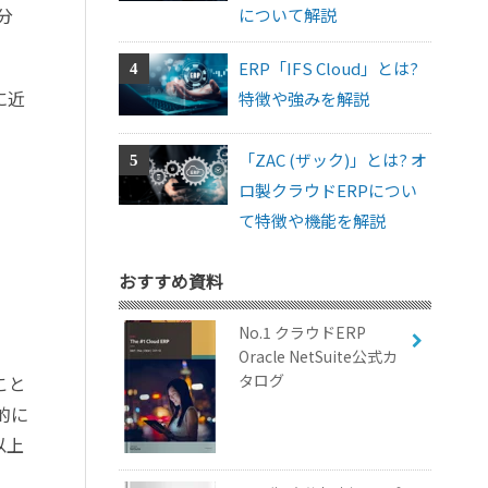
分
について解説
ERP「IFS Cloud」とは?
に近
特徴や強みを解説
「ZAC (ザック)」とは? オ
ロ製クラウドERPについ
て特徴や機能を解説
おすすめ資料
No.1 クラウドERP
Oracle NetSuite公式カ
タログ
こと
的に
以上