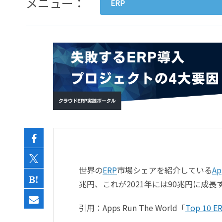
メニュー：
ERP
- すべて -
ERP
会計
経営／業績管理
サプライチェーン／生産管理
CRM／営業支援／Eコマース
DX（2025年の崖）／クラウド
データ分析／BI
ガバナンス／リスク管理
BPR／業務改善
世界の
ERP
市場シェアを紹介している
Ap
兆円、これが2021年には90兆円に成長
引用：Apps Run The World「
Top 10 ER