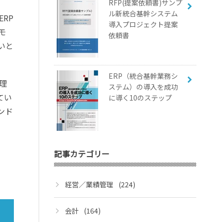
RFP(提案依頼書)サンプ
ル新統合基幹システム
RP
導入プロジェクト提案
モ
依頼書
いと
ERP（統合基幹業務シ
理
ステム）の導入を成功
てい
に導く10のステップ
ンド
記事カテゴリー
経営／業績管理
(224)
会計
(164)