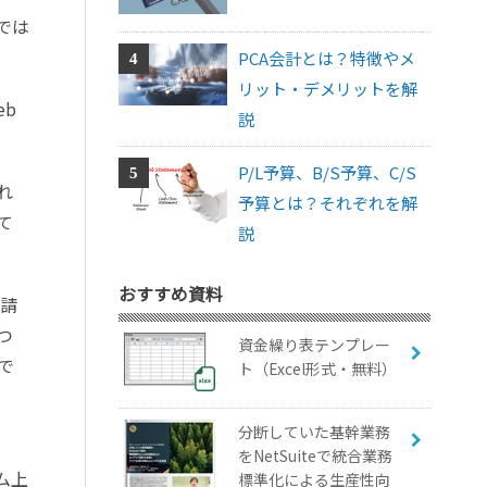
では
PCA会計とは？特徴やメ
リット・デメリットを解
b
説
P/L予算、B/S予算、C/S
れ
予算とは？それぞれを解
て
説
おすすめ資料
に請
つ
資金繰り表テンプレー
で
ト（Excel形式・無料）
分断していた基幹業務
をNetSuiteで統合業務
ム上
標準化による生産性向