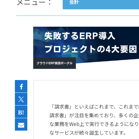
メニュー：
会計
- すべて -
ERP
会計
経営／業績管理
サプライチェーン／生産管理
CRM／営業支援／Eコマース
DX（2025年の崖）／クラウド
データ分析／BI
ガバナンス／リスク管理
BPR／業務改善
「請求書」といえばこれまで、これまで
請求書」が注目を集めており、多くの企
な業務をWeb上で実行できるようにな
なサービスが続々誕生しています。