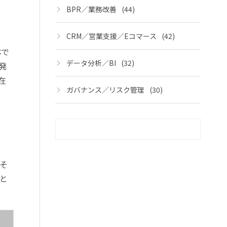
BPR／業務改善
(44)
CRM／営業支援／Eコマース
(42)
体で
データ分析／BI
(32)
発
在
ガバナンス／リスク管理
(30)
そ
と