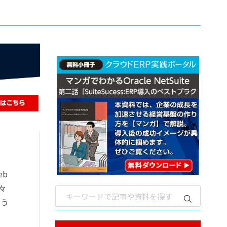
b
々
よう