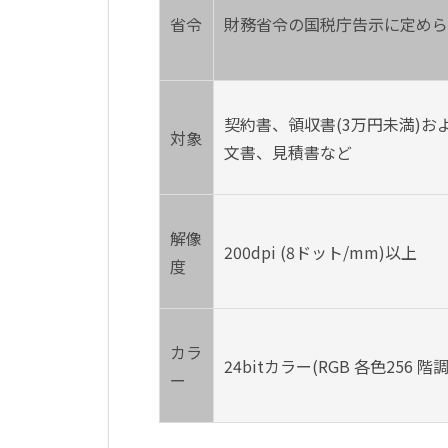
省令
財務省令の国税庁告示に定めら
契約書、領収書(3万円未満)お
対象
文書、見積書など
解像
200dpi (8ドット/mm)以上
度
カラ
24bitカラー(RGB 各色256 階
ー