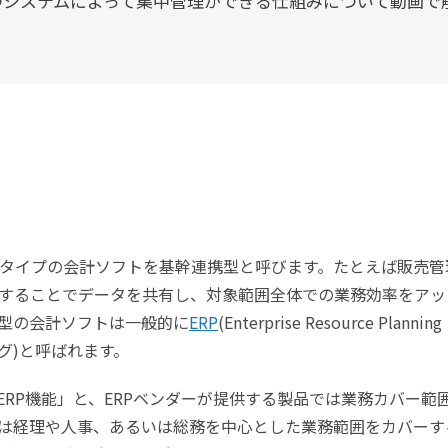
つシステムによって集中管理ができる仕組みについて動画で
タイプの会計ソフトを基幹連携型と呼びます。たとえば販売管
することでデータを共有し、対象範囲全体での業務効率をアッ
型の会計ソフトは一般的に
ERP
(Enterprise Resource Planni
グ)と呼ばれます。
RP機能」と、ERPベンダーが提供する製品では業務カバー範
は経理や人事、あるいは総務を中心とした業務範囲をカバーす