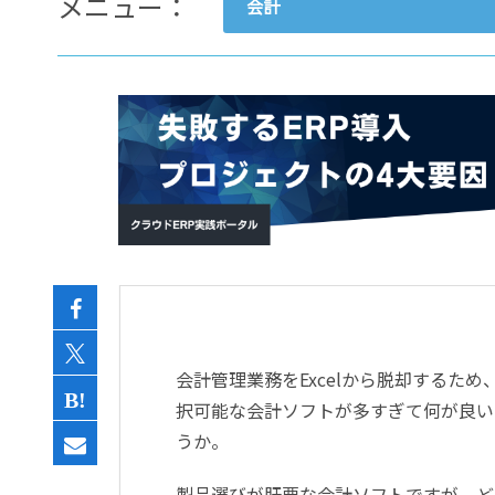
メニュー：
会計
- すべて -
ERP
会計
経営／業績管理
サプライチェーン／生産管理
CRM／営業支援／Eコマース
DX（2025年の崖）／クラウド
データ分析／BI
ガバナンス／リスク管理
BPR／業務改善
会計管理業務をExcelから脱却するため
択可能な会計ソフトが多すぎて何が良い
うか。
製品選びが肝要な会計ソフトですが、ど