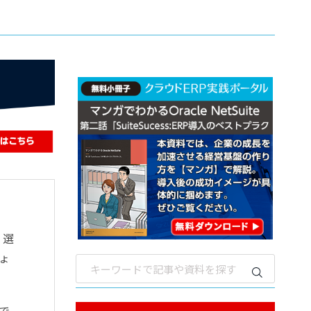
、選
ょ
で