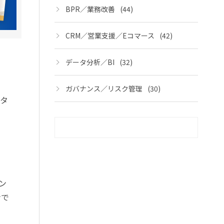
BPR／業務改善
(44)
CRM／営業支援／Eコマース
(42)
データ分析／BI
(32)
ガバナンス／リスク管理
(30)
のタ
ン
ンで