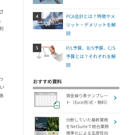
さ
PCA会計とは？特徴やメ
。
リット・デメリットを解
利
説
P/L予算、B/S予算、C/S
予算とは？それぞれを解
説
っ
おすすめ資料
い
あ
資金繰り表テンプレー
ト（Excel形式・無料）
分断していた基幹業務
をNetSuiteで統合業務
標準化による生産性向