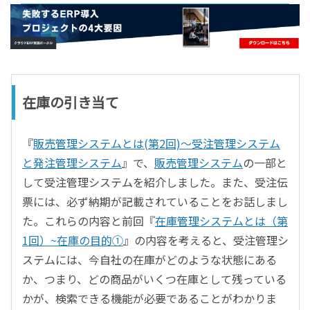
- すべて -
ERP
会計
経営／業績管理
サプライチェーン／生産管理
在庫の引き当て
CRM／営業支援／Eコマース
DX（2025年の崖）／クラウドコンピューティング
『
販売管理システムとは(第2回)～受注管理システム
データ分析／BI
と発注管理システム
』で、
販売管理システム
の一部と
ガバナンス／リスク管理
して受注管理システムを紹介しました。また、受注伝
BPR／業務改善
票には、必ず納期が記載されていることをお話しまし
た。これらの内容と前回『
在庫管理システムとは（第
1回）~在庫の目的①
』の内容を考えると、受注管理シ
ステムには、今自社の在庫がどのような状態にある
か、つまり、どの商品がいくつ在庫として残っている
かが、検索できる機能が必要であることがわかりま