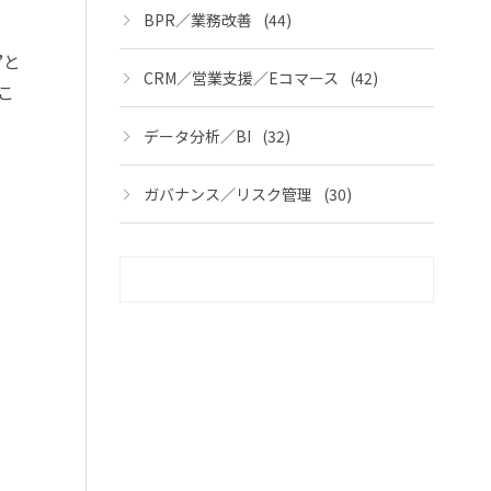
BPR／業務改善
(44)
”と
CRM／営業支援／Eコマース
(42)
こ
データ分析／BI
(32)
ガバナンス／リスク管理
(30)