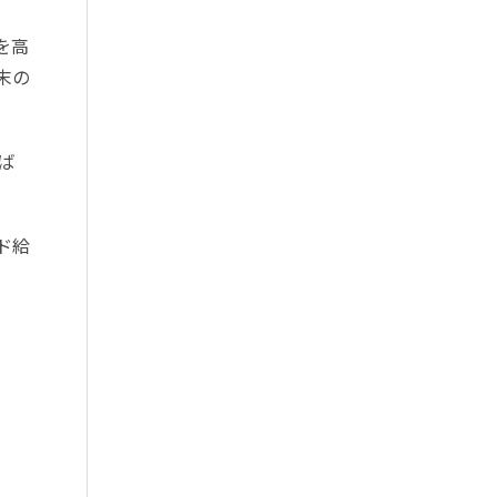
を高
末の
ば
ド給