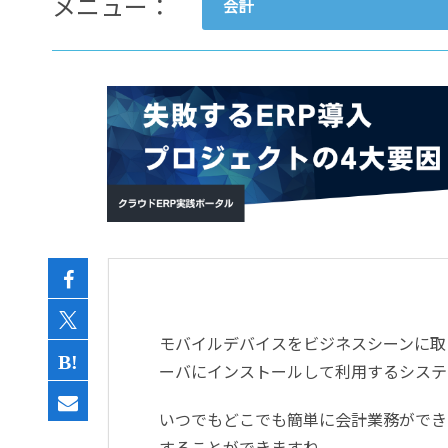
メニュー：
会計
- すべて -
ERP
会計
経営／業績管理
サプライチェーン／生産管理
CRM／営業支援／Eコマース
DX（2025年の崖）／クラウド
データ分析／BI
ガバナンス／リスク管理
BPR／業務改善
モバイルデバイスをビジネスシーンに取
ーバにインストールして利用するシステ
いつでもどこでも簡単に会計業務ができ
することができますね。