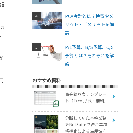
会計
PCA会計とは？特徴やメ
リット・デメリットを解
6ヵ
説
、
P/L予算、B/S予算、C/S
予算とは？それぞれを解
か
説
用
おすすめ資料
資金繰り表テンプレー
ト（Excel形式・無料）
分断していた基幹業務
をNetSuiteで統合業務
標準化による生産性向