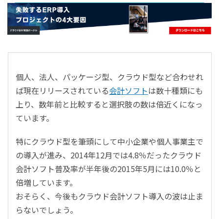
- すべて -
ERP
会計
経営／業績管理
サプライチェーン／生産管理
個人、法人、パッケージ型、クラウド型など合わせれ
CRM／営業支援／Eコマース
ば現在リリースされている
会計ソフト
は数十種類にも
DX（2025年の崖）／クラウドコンピューティング
上り、数年前と比較すると選択肢の数は倍近くになっ
データ分析／BI
ています。
ガバナンス／リスク管理
BPR／業務改善
特にクラウド型を筆頭にして中小企業や個人事業主で
の導入が進み、2014年12月では4.8％だったクラウド
会計ソフト普及率が半年後の2015年5月には10.0％と
倍増しています。
おそらく、今後もクラウド会計ソフト導入の波は止ま
らないでしょう。