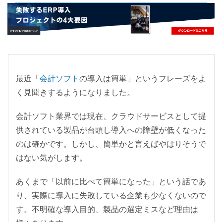
- すべて -
ERP
会計
経営／業績管理
サプライチェーン／生産管理
CRM／営業支援／Eコマース
最近「
会計ソフト
の導入は簡単」というフレーズをよ
く見聞きするようになりました。
DX（2025年の崖）／クラウドコンピューティング
データ分析／BI
会計ソフト業界では現在、クラウドサービスとして提
ガバナンス／リスク管理
供されている製品が台頭し導入への障壁が低くなった
BPR／業務改善
のは確かです。しかし、簡単かと言えばやはりそうで
はない気がします。
あくまで「以前に比べて簡単になった」という話であ
り、実際に導入に失敗している企業も少なくないので
す。不明確な導入目的、製品の選定ミスなど理由は