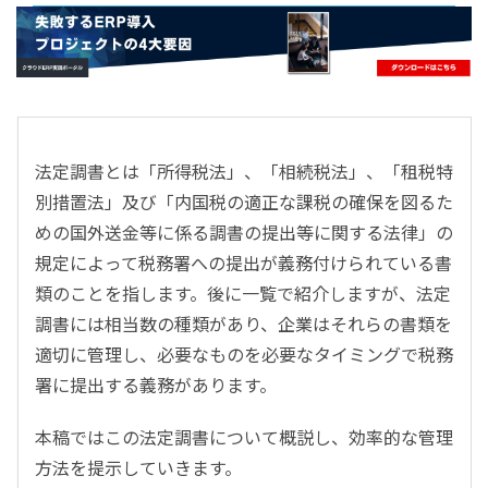
- すべて -
ERP
会計
経営／業績管理
サプライチェーン／生産管理
法定調書とは「所得税法」、「相続税法」、「租税特
CRM／営業支援／Eコマース
別措置法」及び「内国税の適正な課税の確保を図るた
DX（2025年の崖）／クラウドコンピューティング
めの国外送金等に係る調書の提出等に関する法律」の
データ分析／BI
規定によって税務署への提出が義務付けられている書
ガバナンス／リスク管理
類のことを指します。後に一覧で紹介しますが、法定
BPR／業務改善
調書には相当数の種類があり、企業はそれらの書類を
適切に管理し、必要なものを必要なタイミングで税務
署に提出する義務があります。
本稿ではこの法定調書について概説し、効率的な管理
方法を提示していきます。