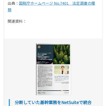
出典：
国税庁ホームページ No.7401 法定調書の種
類
関連資料：
分断していた基幹業務をNetSuiteで統合