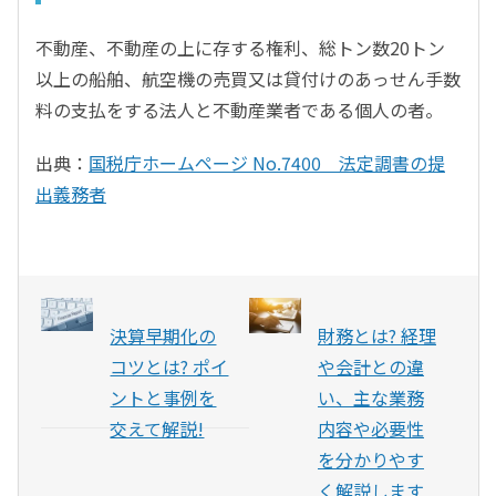
不動産、不動産の上に存する権利、総トン数20トン
以上の船舶、航空機の売買又は貸付けのあっせん手数
料の支払をする法人と不動産業者である個人の者。
出典：
国税庁ホームページ No.7400 法定調書の提
出義務者
決算早期化の
財務とは? 経理
コツとは? ポイ
や会計との違
ントと事例を
い、主な業務
交えて解説!
内容や必要性
を分かりやす
く解説します