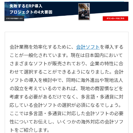
- すべて -
ERP
会計
経営／業績管理
サプライチェーン／生産管理
会計業務を効率化するために、
会計ソフト
を導入する
CRM／営業支援／Eコマース
ことが一般化されています。現在は日本国内において
DX（2025年の崖）／クラウドコンピューティング
さまざまなソフトが販売されており、企業の特性に合
データ分析／BI
わせて選択することができるようになりました。会計
ガバナンス／リスク管理
ソフトの導入を検討中で、同時に海外進出や現地法人
BPR／業務改善
の設立を考えているのであれば、現地の商習慣などを
考慮する必要があるだけでなく、多言語・多通貨に対
応している会計ソフトの選択が必須になるでしょう。
ここでは多言語・多通貨に対応した会計ソフトの必要
性についてお伝えし、いくつかの海外対応の会計ソフ
トをご紹介します。