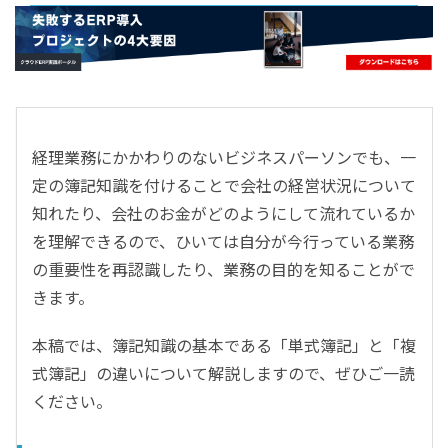
- すべて -
ERP
会計
経営／業績管理
サプライチェーン／生産管理
経理業務にかかわりのないビジネスパーソンでも、一
CRM／営業支援／Eコマース
定の簿記知識を付けることで会社の経営状況について
DX（2025年の崖）／クラウドコンピューティング
知れたり、会社のお金がどのようにして流れているか
データ分析／BI
を理解できるので、ひいては自分が今行っている業務
ガバナンス／リスク管理
の重要性を再認識したり、業務の目的を知ることがで
BPR／業務改善
きます。
本稿では、簿記知識の基本である「単式簿記」と「複
式簿記」の違いについて解説しますので、ぜひご一読
ください。