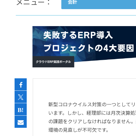
メニュー：
会計
- すべて -
ERP
会計
経営／業績管理
サプライチェーン／生産管理
CRM／営業支援／Eコマース
DX（2025年の崖）／クラウド
データ分析／BI
ガバナンス／リスク管理
BPR／業務改善
新型コロナウイルス対策の一つとしてリ
います。しかし、経理部には月次決算処
の課題をクリアしなければなりません。
環境の見直しが不可欠です。