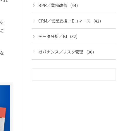
され
BPR／業務改善
(44)
CRM／営業支援／Eコマース
(42)
あ
に
データ分析／BI
(32)
ガバナンス／リスク管理
(30)
な