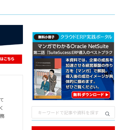
て
く
務