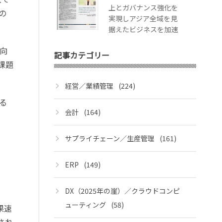
上とガバナンス強化を
の
実現しアジア全域を見
据えたビジネスを加速
向
記事カテゴリー
課題
経営／業績管理
(224)
る
会計
(164)
サプライチェーン／生産管理
(161)
ERP
(149)
DX（2025年の崖）／クラウドコンピ
ューティング
(58)
果速