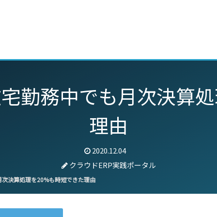
動画
セミナー
ブログ
特集
パートナー
宅勤務中でも月次決算処
理由
2020.12.04
クラウドERP実践ポータル
次決算処理を20%も時短できた理由