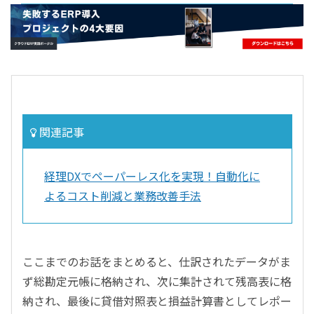
- すべて -
ERP
会計
経営／業績管理
サプライチェーン／生産管理
CRM／営業支援／Eコマース
関連記事
DX（2025年の崖）／クラウドコンピューティング
データ分析／BI
経理DXでペーパーレス化を実現！自動化に
ガバナンス／リスク管理
よるコスト削減と業務改善手法
BPR／業務改善
ここまでのお話をまとめると、仕訳されたデータがま
ず総勘定元帳に格納され、次に集計されて残高表に格
納され、最後に貸借対照表と損益計算書としてレポー