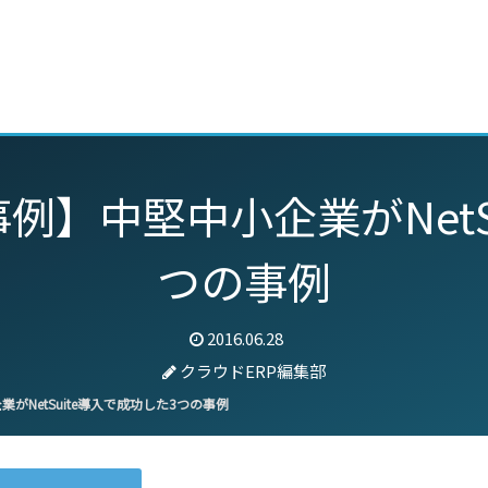
動画
セミナー
ブログ
特集
パートナー
例】中堅中小企業がNetS
つの事例
2016.06.28
クラウドERP編集部
がNetSuite導入で成功した3つの事例