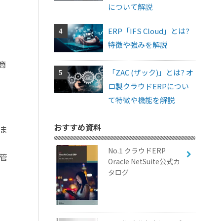
について解説
ERP「IFS Cloud」とは?
特徴や強みを解説
商
「ZAC (ザック)」とは? オ
ロ製クラウドERPについ
て特徴や機能を解説
おすすめ資料
ま
No.1 クラウドERP
管
Oracle NetSuite公式カ
タログ