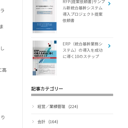
RFP(提案依頼書)サンプ
ル新統合基幹システム
クラ
導入プロジェクト提案
依頼書
ま
ERP（統合基幹業務シ
討し
ステム）の導入を成功
に導く10のステップ
に高
記事カテゴリー
経営／業績管理
(224)
なり
会計
(164)