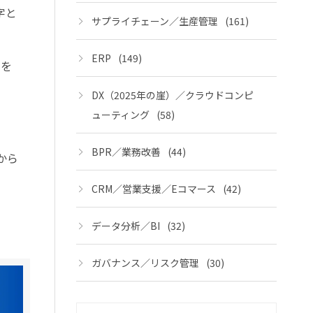
字と
サプライチェーン／生産管理
(161)
ERP
(149)
リを
DX（2025年の崖）／クラウドコンピ
ューティング
(58)
BPR／業務改善
(44)
から
CRM／営業支援／Eコマース
(42)
データ分析／BI
(32)
ガバナンス／リスク管理
(30)