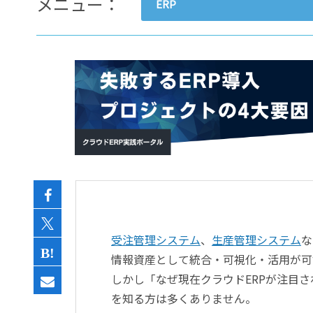
メニュー：
ERP
- すべて -
ERP
会計
経営／業績管理
サプライチェーン／生産管理
CRM／営業支援／Eコマース
DX（2025年の崖）／クラウド
データ分析／BI
ガバナンス／リスク管理
BPR／業務改善
受注管理システム
、
生産管理システム
な
情報資産として統合・可視化・活用が可
しかし「なぜ現在クラウドERPが注目
を知る方は多くありません。