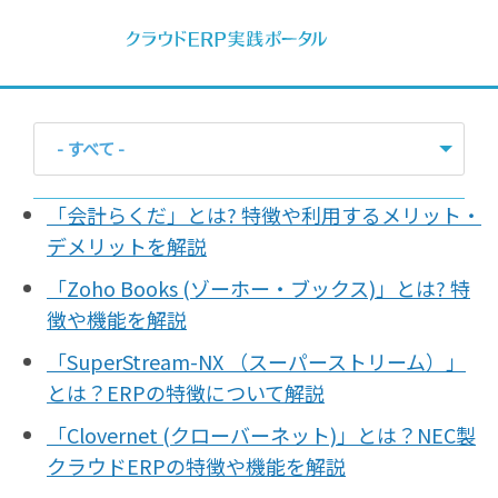
- すべて -
ERP
「会計らくだ」とは? 特徴や利用するメリット・
会計
デメリットを解説
経営／業績管理
「Zoho Books (ゾーホー・ブックス)」とは? 特
サプライチェーン／生産管理
徴や機能を解説
CRM／営業支援／Eコマース
「SuperStream-NX （スーパーストリーム）」
DX（2025年の崖）／クラウドコンピューティング
とは？ERPの特徴について解説
データ分析／BI
「Clovernet (クローバーネット)」とは？NEC製
ガバナンス／リスク管理
クラウドERPの特徴や機能を解説
BPR／業務改善