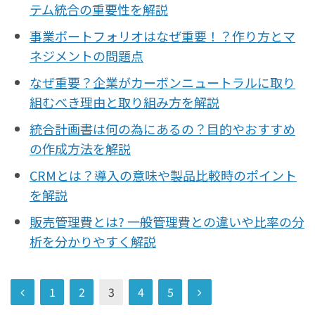
テム統合の重要性を解説
事業ポートフォリオはなぜ重要！？作り方とマ
ネジメントの問題点
なぜ重要？企業がカーボンニュートラルに取り
組むべき理由と取り組み方を解説
統合計画書は何の為にあるの？目的やおすすめ
の作成方法を解説
CRMとは？導入の意味や製品比較時のポイント
を解説
販売管理費とは? 一般管理費との違いや比率の分
析を分かりやすく解説
1
2
3
4
5