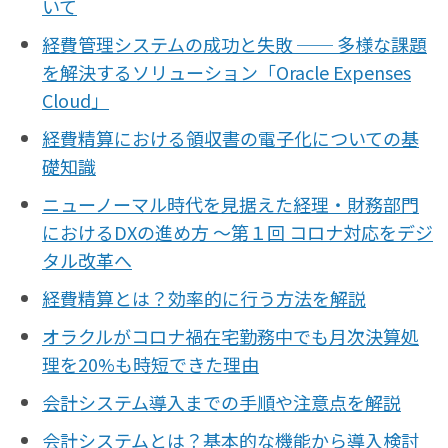
いて
経費管理システムの成功と失敗 ── 多様な課題
を解決するソリューション「Oracle Expenses
Cloud」
経費精算における領収書の電子化についての基
礎知識
ニューノーマル時代を見据えた経理・財務部門
におけるDXの進め方 〜第１回 コロナ対応をデジ
タル改革へ
経費精算とは？効率的に行う方法を解説
オラクルがコロナ禍在宅勤務中でも月次決算処
理を20%も時短できた理由
会計システム導入までの手順や注意点を解説
会計システムとは？基本的な機能から導入検討