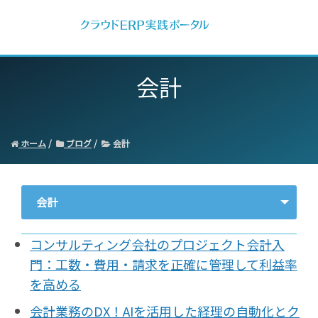
会計
ホーム
ブログ
会計
会計
- すべて -
コンサルティング会社のプロジェクト会計入
ERP
門：工数・費用・請求を正確に管理して利益率
会計
を高める
経営／業績管理
会計業務のDX！AIを活用した経理の自動化とク