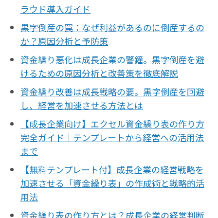
サプライチェーン／生産管理
ラウド導入ガイド
CRM／営業支援／Eコマース
黒字倒産の罠：なぜ利益があるのに倒産するの
DX（2025年の崖）／クラウドコンピューティング
か？原因分析と予防策
データ分析／BI
資金繰り悪化は成長企業の警鐘。黒字倒産を避
ガバナンス／リスク管理
けるための原因分析と改善策を徹底解説
BPR／業務改善
資金繰り改善は成長戦略の要。黒字倒産を回避
し、経営を加速させる方法とは
【成長企業向け】エクセル資金繰り表の作り方
完全ガイド｜テンプレートから経営への活用法
まで
【無料テンプレート付】成長企業の経営戦略を
加速させる「資金繰り表」の作成術と戦略的活
用法
資金繰り表の作り方とは？成長企業の経営判断