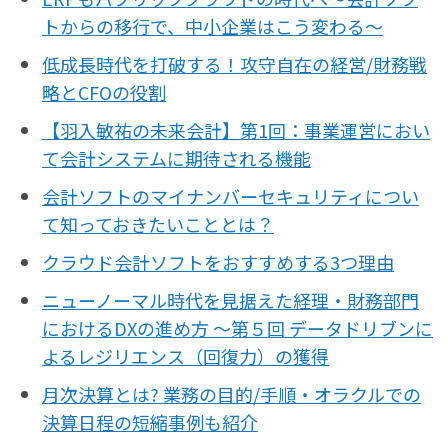
トからの移行で、中小企業はこう変わる〜
低成長時代を打破する！攻守自在の経営/財務戦
略とCFOの役割
【羽入敏祐の未来会計】第1回：事業運営におい
て会計システムに期待される機能
会計ソフトのマイナンバーセキュリティについ
て知っておきたいこととは？
クラウド会計ソフトをおすすめする3つ理由
ニューノーマル時代を見据えた経理・財務部門
におけるDXの進め方 〜第５回 データドリブンに
よるレジリエンス（回復力）の獲得
月次決算とは? 業務の目的/手順・オラクルでの
決算日程の短縮事例も紹介