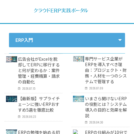
ERP入門
- すべて -
専門サービス企業が
広告会社がExcelを脱
ERP
ERPを導入すべき理
却してERPに移行する
由：プロジェクト・財
と何が変わるか：案件
会計
務・人材を一つのシス
管理・経費精算・請求
経営／業績管理
テムで管理する
の自動化
2026.07.09
2026.07.15
サプライチェーン／生産管理
【最新版】サプライチ
いまさら聞けないERP
CRM／営業支援／Eコマース
ェーンに強いERPおす
の役割とは？システム
DX（2025年の崖）／クラウドコンピューティング
すめ5選を徹底比較
導入の目的と効果を解
説
2026.06.23
データ分析／BI
2026.04.30
ガバナンス／リスク管理
ERPの勉強を始める初
ERPの仕組みが10分で