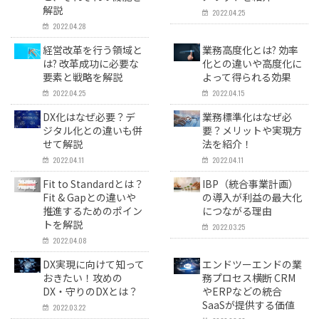
解説
2022.04.25
2022.04.28
経営改革を行う領域と
業務高度化とは? 効率
は? 改革成功に必要な
化との違いや高度化に
要素と戦略を解説
よって得られる効果
2022.04.25
2022.04.15
DX化はなぜ必要？デ
業務標準化はなぜ必
ジタル化との違いも併
要？メリットや実現方
せて解説
法を紹介！
2022.04.11
2022.04.11
Fit to Standardとは？
IBP（統合事業計画）
Fit & Gapとの違いや
の導入が利益の最大化
推進するためのポイン
につながる理由
トを解説
2022.03.25
2022.04.08
DX実現に向けて知って
エンドツーエンドの業
おきたい！攻めの
務プロセス横断 CRM
DX・守りのDXとは？
やERPなどの統合
SaaSが提供する価値
2022.03.22