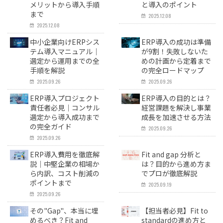
メリットから導入手順
と導入のポイント
まで
2025.12.08
2025.12.08
中小企業向けERPシス
ERP導入の成功は準備
テム導入マニュアル｜
が9割！失敗しないた
選定から運用までの全
めの計画から定着まで
手順を解説
の完全ロードマップ
2025.09.26
2025.09.26
ERP導入プロジェクト
ERP導入の目的とは？
責任者必見｜コンサル
経営課題を解決し事業
選定から導入成功まで
成長を加速させる方法
の完全ガイド
2025.09.26
2025.09.26
ERP導入費用を徹底解
Fit and gap 分析と
説｜中堅企業の相場か
は？目的から進め方ま
ら内訳、コスト削減の
でプロが徹底解説
ポイントまで
2025.09.19
2025.09.26
その"Gap"、本当に埋
【担当者必見】Fit to
めるべき？Fit and
standardの進め方と