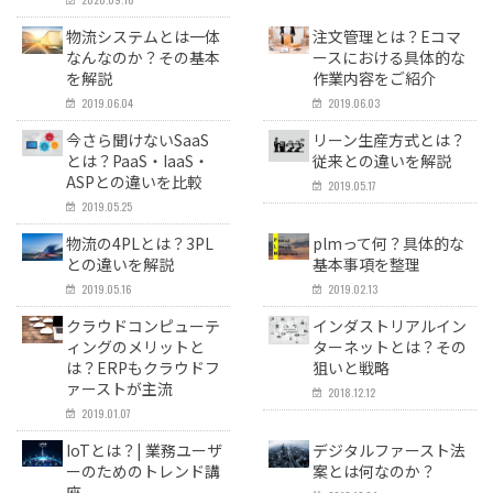
物流システムとは一体
注文管理とは？Eコマ
なんなのか？その基本
ースにおける具体的な
を解説
作業内容をご紹介
2019.06.04
2019.06.03
今さら聞けないSaaS
リーン生産方式とは？
とは？PaaS・IaaS・
従来との違いを解説
ASPとの違いを比較
2019.05.17
2019.05.25
物流の4PLとは？3PL
plmって何？具体的な
との違いを解説
基本事項を整理
2019.05.16
2019.02.13
クラウドコンピューテ
インダストリアルイン
ィングのメリットと
ターネットとは？その
は？ERPもクラウドフ
狙いと戦略
ァーストが主流
2018.12.12
2019.01.07
IoTとは？| 業務ユーザ
デジタルファースト法
ーのためのトレンド講
案とは何なのか？
座