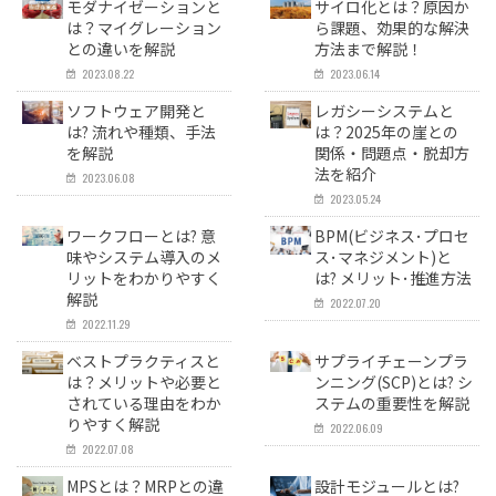
モダナイゼーションと
サイロ化とは？原因か
は？マイグレーション
ら課題、効果的な解決
との違いを解説
方法まで解説！
2023.08.22
2023.06.14
ソフトウェア開発と
レガシーシステムと
は? 流れや種類、手法
は？2025年の崖との
を解説
関係・問題点・脱却方
法を紹介
2023.06.08
2023.05.24
ワークフローとは? 意
BPM(ビジネス･プロセ
味やシステム導入のメ
ス･マネジメント)と
リットをわかりやすく
は? メリット･推進方法
解説
2022.07.20
2022.11.29
ベストプラクティスと
サプライチェーンプラ
は？メリットや必要と
ンニング(SCP)とは? シ
されている理由をわか
ステムの重要性を解説
りやすく解説
2022.06.09
2022.07.08
MPSとは？MRPとの違
設計モジュールとは?