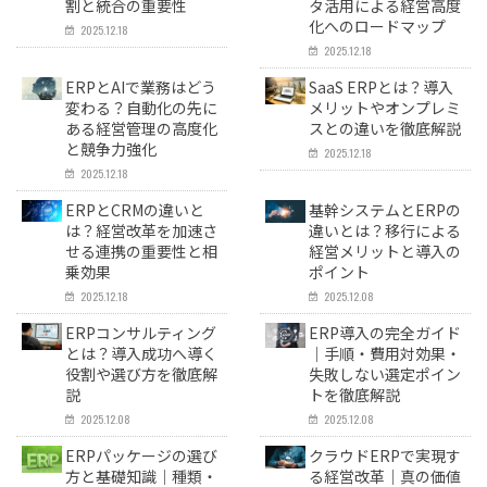
割と統合の重要性
タ活用による経営高度
化へのロードマップ
2025.12.18
2025.12.18
ERPとAIで業務はどう
SaaS ERPとは？導入
変わる？自動化の先に
メリットやオンプレミ
ある経営管理の高度化
スとの違いを徹底解説
と競争力強化
2025.12.18
2025.12.18
ERPとCRMの違いと
基幹システムとERPの
は？経営改革を加速さ
違いとは？移行による
せる連携の重要性と相
経営メリットと導入の
乗効果
ポイント
2025.12.18
2025.12.08
ERPコンサルティング
ERP導入の完全ガイド
とは？導入成功へ導く
｜手順・費用対効果・
役割や選び方を徹底解
失敗しない選定ポイン
説
トを徹底解説
2025.12.08
2025.12.08
ERPパッケージの選び
クラウドERPで実現す
方と基礎知識｜種類・
る経営改革｜真の価値