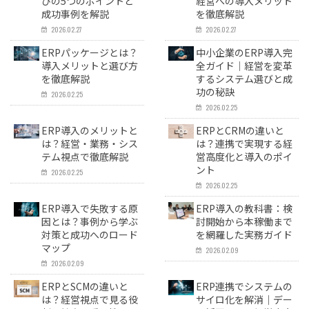
びの5つのポイントと
経営への導入メリット
成功事例を解説
を徹底解説
2026.02.27
2026.02.27
ERPパッケージとは？
中小企業のERP導入完
導入メリットと選び方
全ガイド｜経営を変革
を徹底解説
するシステム選びと成
功の秘訣
2026.02.25
2026.02.25
ERP導入のメリットと
ERPとCRMの違いと
は？経営・業務・シス
は？連携で実現する経
テム視点で徹底解説
営高度化と導入のポイ
ント
2026.02.25
2026.02.25
ERP導入で失敗する原
ERP導入の教科書：検
因とは？事例から学ぶ
討開始から本稼働まで
対策と成功へのロード
を網羅した実務ガイド
マップ
2026.02.09
2026.02.09
ERPとSCMの違いと
ERP連携でシステムの
は？経営視点で見る役
サイロ化を解消｜デー