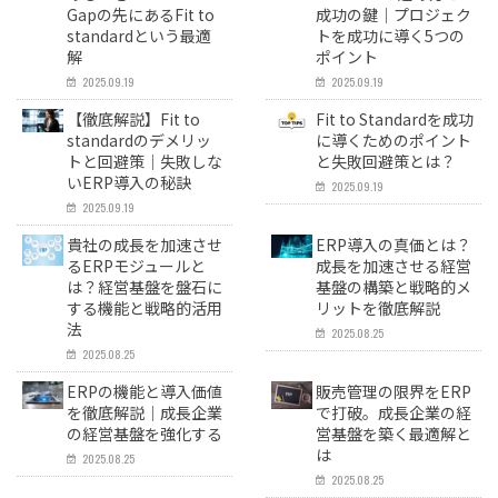
Gapの先にあるFit to
成功の鍵｜プロジェク
standardという最適
トを成功に導く5つの
解
ポイント
2025.09.19
2025.09.19
【徹底解説】Fit to
Fit to Standardを成功
standardのデメリッ
に導くためのポイント
トと回避策｜失敗しな
と失敗回避策とは？
いERP導入の秘訣
2025.09.19
2025.09.19
貴社の成長を加速させ
ERP導入の真価とは？
るERPモジュールと
成長を加速させる経営
は？経営基盤を盤石に
基盤の構築と戦略的メ
する機能と戦略的活用
リットを徹底解説
法
2025.08.25
2025.08.25
ERPの機能と導入価値
販売管理の限界をERP
を徹底解説｜成長企業
で打破。成長企業の経
の経営基盤を強化する
営基盤を築く最適解と
は
2025.08.25
2025.08.25