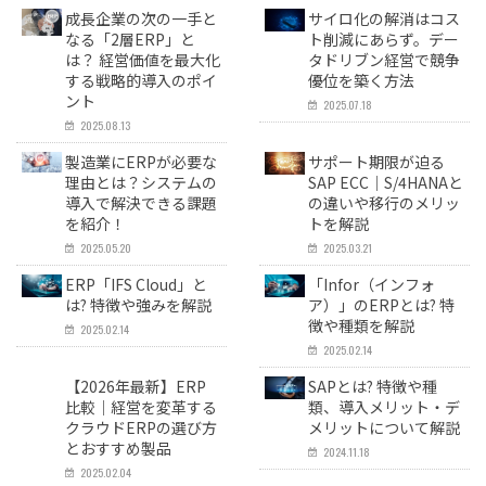
成長企業の次の一手と
サイロ化の解消はコス
なる「2層ERP」と
ト削減にあらず。デー
は？ 経営価値を最大化
タドリブン経営で競争
する戦略的導入のポイ
優位を築く方法
ント
2025.07.18
2025.08.13
製造業にERPが必要な
サポート期限が迫る
理由とは？システムの
SAP ECC｜S/4HANAと
導入で解決できる課題
の違いや移行のメリッ
を紹介！
トを解説
2025.05.20
2025.03.21
ERP「IFS Cloud」と
「Infor（インフォ
は? 特徴や強みを解説
ア）」のERPとは? 特
徴や種類を解説
2025.02.14
2025.02.14
【2026年最新】ERP
SAPとは? 特徴や種
比較｜経営を変革する
類、導入メリット・デ
クラウドERPの選び方
メリットについて解説
とおすすめ製品
2024.11.18
2025.02.04