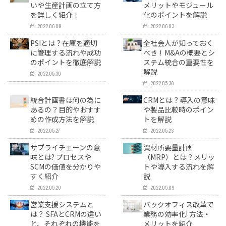
いや生産計画の立て方
メリットやモジュール
を詳しく紹介！
化のポイントを解説
2022.06.09
2022.06.03
PSIとは？在庫を適切
全社会人が知っておく
に管理する流れや成功
べき！M&Aの概要とシ
のポイントを徹底解説
ステム統合の重要性を
解説
2022.05.30
2022.05.30
統合計画書は何の為に
CRMとは？導入の意味
あるの？目的やおすす
や製品比較時のポイン
めの作成方法を解説
トを解説
2022.05.27
2022.05.23
サプライチェーンの意
資材所要量計画
味とは? プロセスや
（MRP）とは？メリッ
SCMの価値を分かりや
トや導入する流れを解
すく紹介
説
2022.05.20
2022.05.09
営業支援システムと
バックオフィス改革で
は？ SFAとCRMの違い
業務の効率化! 方法・
と、それぞれの機能を
メリットを紹介