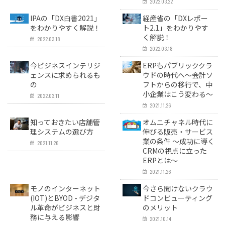
2022.03.22
IPAの「DX白書2021」
経産省の「DXレポー
をわかりやすく解説！
ト2.1」をわかりやす
く解説！
2022.03.18
2022.03.18
今ビジネスインテリジ
ERPもパブリッククラ
ェンスに求められるも
ウドの時代へ〜会計ソ
の
フトからの移行で、中
小企業はこう変わる〜
2022.03.11
2021.11.26
知っておきたい店舗管
オムニチャネル時代に
理システムの選び方
伸びる販売・サービス
業の条件 〜成功に導く
2021.11.26
CRMの視点に立った
ERPとは〜
2021.11.26
モノのインターネット
今さら聞けないクラウ
(IOT)とBYOD - デジタ
ドコンピューティング
ル革命がビジネスと財
のメリット
務に与える影響
2021.10.14