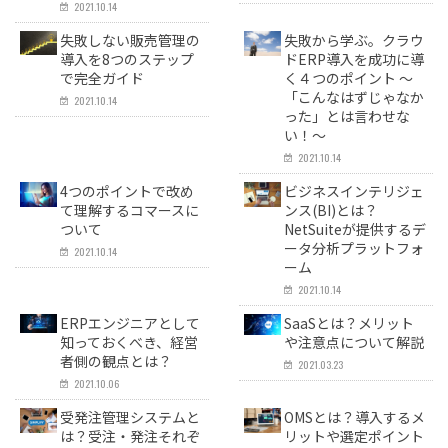
2021.10.14
失敗しない販売管理の
失敗から学ぶ。クラウ
導入を8つのステップ
ドERP導入を成功に導
で完全ガイド
く４つのポイント 〜
「こんなはずじゃなか
2021.10.14
った」とは言わせな
い！〜
2021.10.14
4つのポイントで改め
ビジネスインテリジェ
て理解するコマースに
ンス(BI)とは？
ついて
NetSuiteが提供するデ
ータ分析プラットフォ
2021.10.14
ーム
2021.10.14
ERPエンジニアとして
SaaSとは？メリット
知っておくべき、経営
や注意点について解説
者側の観点とは？
2021.03.23
2021.10.06
受発注管理システムと
OMSとは？導入するメ
は？受注・発注それぞ
リットや選定ポイント