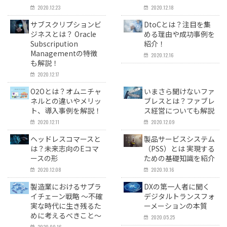
2020.12.23
2020.12.18
サブスクリプションビ
DtoCとは？注目を集
ジネスとは？ Oracle
める理由や成功事例を
Subscripution
紹介！
Managementの特徴
2020.12.16
も解説！
2020.12.17
O2Oとは？オムニチャ
いまさら聞けないファ
ネルとの違いやメリッ
ブレスとは？ファブレ
ト、導入事例を解説！
ス経営についても解説
2020.12.11
2020.12.09
ヘッドレスコマースと
製品サービスシステム
は？未来志向のEコマ
（PSS）とは 実現する
ースの形
ための基礎知識を紹介
2020.12.08
2020.10.16
製造業におけるサプラ
DXの第一人者に聞く
イチェーン戦略 〜不確
デジタルトランスフォ
実な時代に生き残るた
ーメーションの本質
めに考えるべきこと〜
2020.05.25
2020.09.16