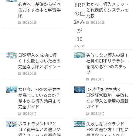
BPR／業務改善
心者へ！基礎から学べ
わかる！導入メリット
るおすすめ本と学習手
と代表的なシステムを
順
比較
2026.04.30
2026.04.30
ERP導入を成功に導
失敗しない導入の鍵！
く！失敗しないための
社員のERPリテラシー
完全な手順とポイント
を高める3つのステッ
プ
2026.04.30
2026.04.15
なぜ今、ERPの必要性
DX時代を勝ち抜く
が高まっているのか？
ERP経営戦略｜失敗し
基本から導入効果まで
ない導入と活用の最新
完全ガイド
ガイド
2026.04.15
2026.04.15
ポストモダンERPと
失敗しないクラウド
は？従来型との違いや
ERPの選び方！自社に
導入メリットを徹底解
最適なシステムを比