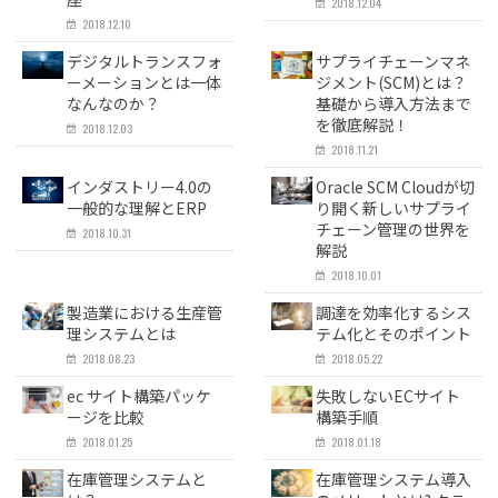
2018.12.04
2018.12.10
デジタルトランスフォ
サプライチェーンマネ
ーメーションとは一体
ジメント(SCM)とは？
なんなのか？
基礎から導入方法まで
を徹底解説！
2018.12.03
2018.11.21
インダストリー4.0の
Oracle SCM Cloudが切
一般的な理解とERP
り開く新しいサプライ
チェーン管理の世界を
2018.10.31
解説
2018.10.01
製造業における生産管
調達を効率化するシス
理システムとは
テム化とそのポイント
2018.08.23
2018.05.22
ec サイト構築パッケ
失敗しないECサイト
ージを比較
構築手順
2018.01.25
2018.01.18
在庫管理システムと
在庫管理システム導入