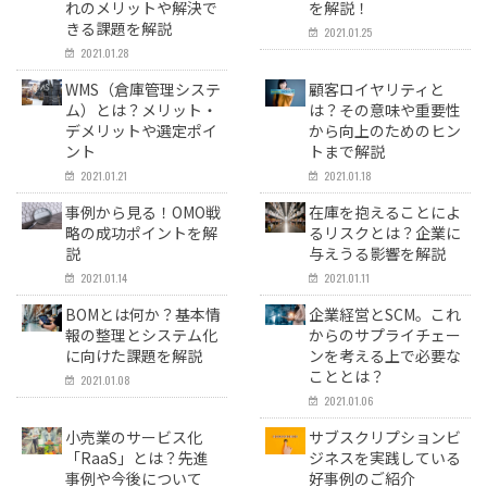
れのメリットや解決で
を解説！
きる課題を解説
2021.01.25
2021.01.28
WMS（倉庫管理システ
顧客ロイヤリティと
ム）とは？メリット・
は？その意味や重要性
デメリットや選定ポイ
から向上のためのヒン
ント
トまで解説
2021.01.21
2021.01.18
事例から見る！OMO戦
在庫を抱えることによ
略の成功ポイントを解
るリスクとは？企業に
説
与えうる影響を解説
2021.01.14
2021.01.11
BOMとは何か？基本情
企業経営とSCM。これ
報の整理とシステム化
からのサプライチェー
に向けた課題を解説
ンを考える上で必要な
こととは？
2021.01.08
2021.01.06
小売業のサービス化
サブスクリプションビ
「RaaS」とは？先進
ジネスを実践している
事例や今後について
好事例のご紹介