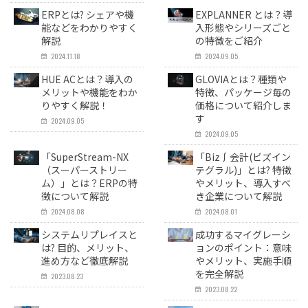
ERPとは? シェアや機
EXPLANNER とは？導
能などをわかりやすく
入形態やシリーズごと
解説
の特徴をご紹介
2024.11.18
2024.09.05
HUE ACとは？導入の
GLOVIAとは？種類や
メリットや機能をわか
特徴、パッケージ毎の
りやすく解説！
価格について紹介しま
す
2024.09.05
2024.09.05
「SuperStream-NX
「Biz∫会計(ビズイン
（スーパーストリー
テグラル)」とは? 特徴
ム）」とは？ERPの特
やメリット、導入すべ
徴について解説
き企業について解説
2024.08.08
2024.08.01
システムリプレイスと
成功するマイグレーシ
は? 目的、メリット、
ョンのポイント：意味
進め方など徹底解説
やメリット、実施手順
を完全解説
2023.08.23
2023.08.22