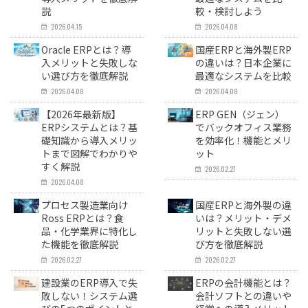
説
較・検討しよう
2026.04.15
2026.04.08
Oracle ERPとは？導
国産ERPと海外製ERP
入メリットと失敗しな
の違いは？日本企業に
い選び方を徹底解説
最適なシステムを比較
2026.04.08
2026.04.08
【2026年最新版】
ERP GEN（ジェン）
ERPシステムとは？基
でバックオフィス業務
礎知識から導入メリッ
を効率化！機能とメリ
トまで図解でわかりや
ット
すく解説
2026.02.27
2026.04.08
プロセス製造業向け
国産ERPと海外製の違
Ross ERPとは？食
いは？メリット・デメ
品・化学業界に特化し
リットと失敗しない選
た機能を徹底解説
び方を徹底解説
2026.02.27
2026.02.27
建設業のERP導入で失
ERPの会計機能とは？
敗しない！システム選
会計ソフトとの違いや